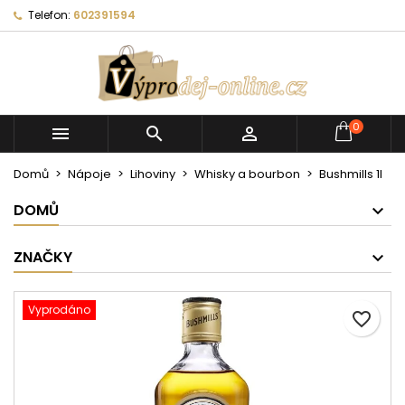
Telefon:
602391594
0



Domů
Nápoje
Lihoviny
Whisky a bourbon
Bushmills 1l
DOMŮ
ZNAČKY
Vyprodáno
favorite_border