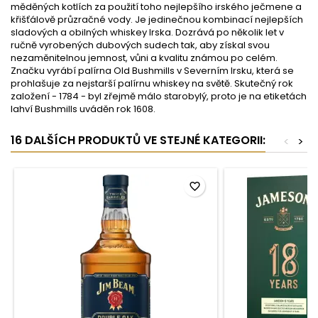
měděných kotlích za použití toho nejlepšího irského ječmene a
křišťálově průzračné vody. Je jedinečnou kombinací nejlepších
sladových a obilných whiskey Irska. Dozrává po několik let v
ručně vyrobených dubových sudech tak, aby získal svou
nezaměnitelnou jemnost, vůni a kvalitu známou po celém.
Značku vyrábí palírna Old Bushmills v Severním Irsku, která se
prohlašuje za nejstarší palírnu whiskey na světě. Skutečný rok
založení - 1784 - byl zřejmě málo starobylý, proto je na etiketách
lahví Bushmills uváděn rok 1608.
16 DALŠÍCH PRODUKTŮ VE STEJNÉ KATEGORII:
<
>
favorite_border