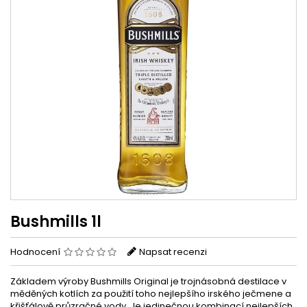
Bushmills 1l
Hodnocení
Napsat recenzi
Základem výroby Bushmills Original je trojnásobná destilace v
měděných kotlích za použití toho nejlepšího irského ječmene a
křišťálově průzračné vody. Je jedinečnou kombinací nejlepších