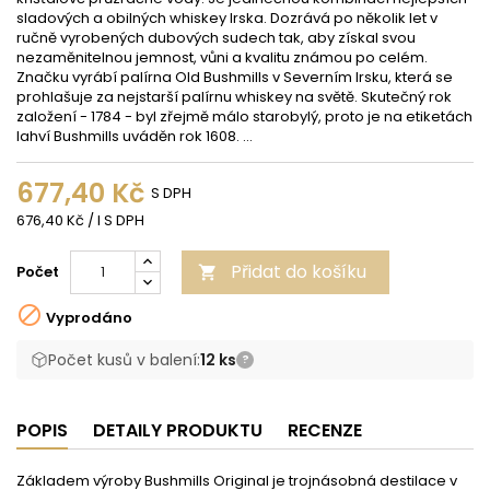
sladových a obilných whiskey Irska. Dozrává po několik let v
ručně vyrobených dubových sudech tak, aby získal svou
nezaměnitelnou jemnost, vůni a kvalitu známou po celém.
Značku vyrábí palírna Old Bushmills v Severním Irsku, která se
prohlašuje za nejstarší palírnu whiskey na světě. Skutečný rok
založení - 1784 - byl zřejmě málo starobylý, proto je na etiketách
lahví Bushmills uváděn rok 1608. ...
677,40 Kč
S DPH
676,40 Kč / l S DPH
Přidat do košíku
Počet


Vyprodáno
Počet kusů v balení:
12 ks
?
POPIS
DETAILY PRODUKTU
RECENZE
Základem výroby Bushmills Original je trojnásobná destilace v