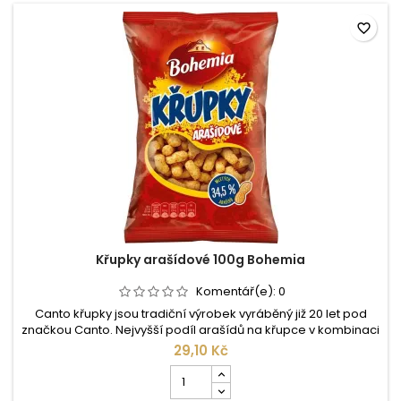
favorite_border
Křupky arašídové 100g Bohemia
Komentář(e):
0
Canto křupky jsou tradiční výrobek vyráběný již 20 let pod
značkou Canto. Nejvyšší podíl arašídů na křupce v kombinaci
s kvalitní kukuřicí a poctivou prací dotváří jedinečnost tohoto
29,10 Kč
produktu. Složení: Kukuřičná krupice, ARAŠÍDY loupané
Počet
pražené(33%), palmový olej, jedlá sůl (max.3%) ...
kusů