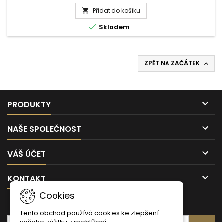
produktu
Přidat do košíku
Křupky

arašídové

Skladem
100g
Bohemia
ZPĚT NA ZAČÁTEK


PRODUKTY

NAŠE SPOLEČNOST

VÁŠ ÚČET

KONTAKT
Cookies
ODBĚR NOVINEK
Tento obchod používá cookies ke zlepšení
vašeho zážitku z prohlížení.