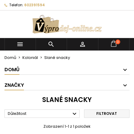
Telefon:
602391594
0



Domů
Koloniál
Slané snacky
DOMŮ
ZNAČKY
SLANÉ SNACKY

Důležitost
FILTROVAT
Zobrazení 1-1 z 1 položek