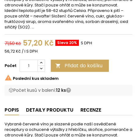
citronové kůry. Stačí pouze ohřát a může se konzumovat.
Ideální teplota pití je 58-62 stupňů Celsia. Připraveno k pití –
pouze ohřát – nevařte! Složení: červené víno, cukr, glukózo-
fruktózový sirup, aroma svařeného vína, sorban draselný, oxid
siřičitý (SO2). ...
57,20 Kč
Sleva 20%
S DPH
71,50 Kč
56,72 Kč / l S DPH
Přidat do košíku
Počet


Poslední kus skladem
Počet kusů v balení:
12 ks
?
POPIS
DETAILY PRODUKTU
RECENZE
Vybrané červené víno je slazené podle naší osvědčené
receptury a ochucené výtažky z hřebíčku, skořice, pomeranče a
citronové kůry. Stačí pouze ohřát a může se konzumovat.