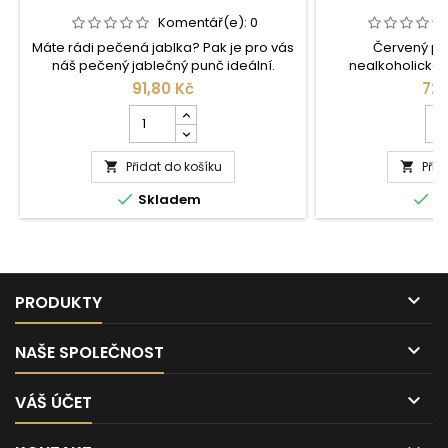
Komentář(e):
0
Máte rádi pečená jablka? Pak je pro vás
Červený pu
náš pečený jablečný punč ideální.
nealkoholickéh
Nechte se okouzlit vůní karamelu a
speciální zimní s
91,80 Kč
728
pečených jablek. Tradiční receptura se
potěšení z pi
Počet
Poč
speciální směsí koření završuje tento
kusů
kus
pečený jablečný punč do té nejjemnější.
produktu
pro
Vychutnejte si pečený jablečný punč na
Přidat do košíku
Punč
Přid
Pu


norimberském vánočním trhu nebo
jablečný
nea
prostě doma.


Skladem
S
1l
10l
(Gerstacker)
(Ge

PRODUKTY

NAŠE SPOLEČNOST

VÁŠ ÚČET