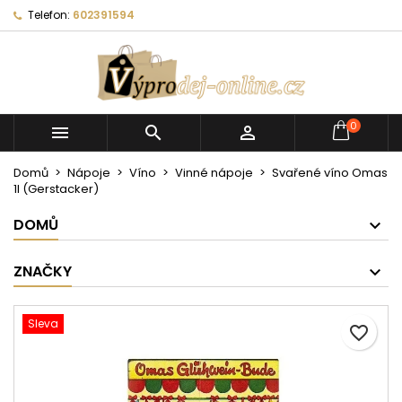
Telefon:
602391594
0



Domů
Nápoje
Víno
Vinné nápoje
Svařené víno Omas
1l (Gerstacker)
DOMŮ
ZNAČKY
Sleva
favorite_border