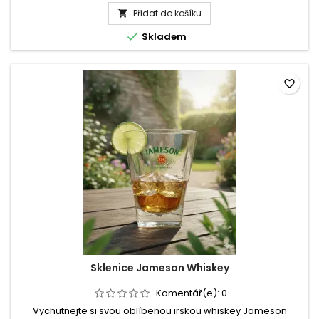
produktu
Přidat do košíku
Sklenice

na

Skladem
rum
190
ml
favorite_border
Sklenice Jameson Whiskey
Komentář(e):
0
Vychutnejte si svou oblíbenou irskou whiskey Jameson