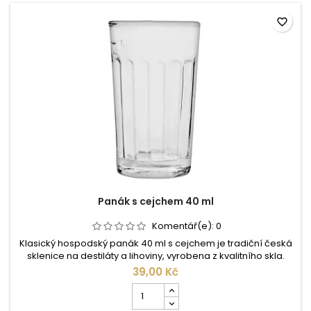
favorite_border
Panák s cejchem 40 ml
Komentář(e):
0
Klasický hospodský panák 40 ml s cejchem je tradiční česká
sklenice na destiláty a lihoviny, vyrobena z kvalitního skla.
Díky praktickému cejchu umožňuje přesné odměření 40 ml
39,00 Kč
alkoholu, což je ideální pro domácí i profesionální použití v
Počet
barech, restauracích či při degustacích. Panák má
kusů
jednoduchý a funkční design, který zajišťuje pohodlné držení