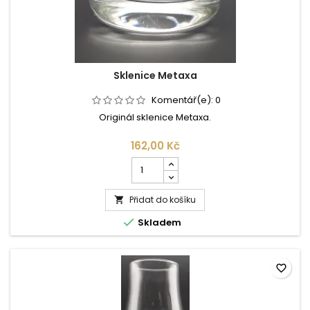
Sklenice Metaxa
Komentář(e):
0
Originál sklenice Metaxa.
162,00 Kč
Počet
kusů
produktu
Přidat do košíku
Sklenice

Metaxa

Skladem
favorite_border