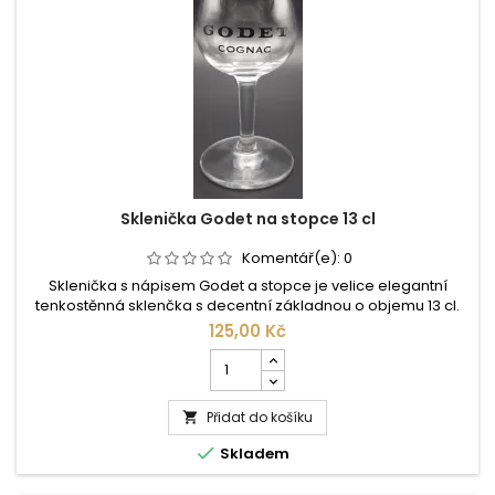
Sklenička Godet na stopce 13 cl
Komentář(e):
0
Sklenička s nápisem Godet a stopce je velice elegantní
tenkostěnná sklenčka s decentní základnou o objemu 13 cl.
125,00 Kč
Počet
kusů
produktu
Přidat do košíku
Sklenička

Godet

Skladem
na
stopce