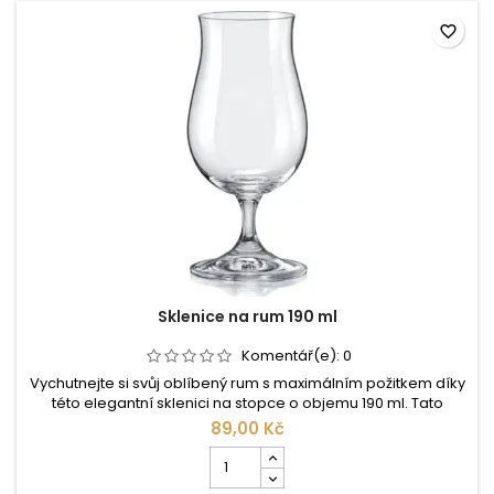
13
cl
favorite_border
Sklenice na rum 190 ml
Komentář(e):
0
Vychutnejte si svůj oblíbený rum s maximálním požitkem díky
této elegantní sklenici na stopce o objemu 190 ml. Tato
sklenice je speciálně navržena tak, aby podtrhla aroma a
89,00 Kč
chuť kvalitního rumu. Tvar sklenice, se širším dnem a užším
Počet
hrdlem, umožňuje optimální uvolňování a koncentraci vůní,
kusů
zatímco stopka zabraňuje ohřívání nápoje teplem ruky.