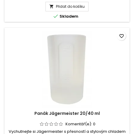
produktu
a...
Přidat do košíku
Panák

s

Skladem
cejchem
40
ml
favorite_border
Panák Jägermeister 20/40 ml
Komentář(e):
0
Vychutnejte si Jägermeister s přesností a stylovým chladem