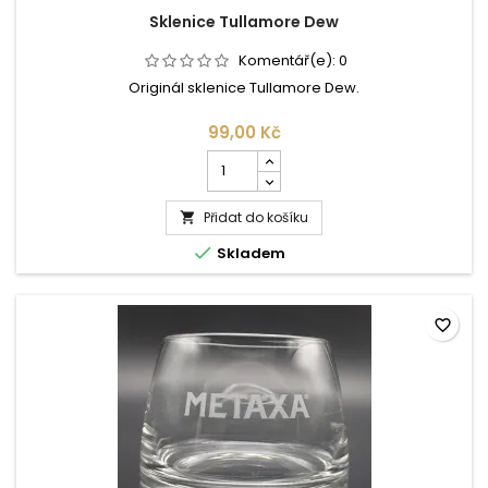
Sklenice Tullamore Dew
Komentář(e):
0
Originál sklenice Tullamore Dew.
99,00 Kč
Počet
kusů
produktu
Přidat do košíku
Sklenice

Tullamore

Skladem
Dew
favorite_border