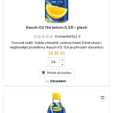
Rauch ICE TEA lemon 0,33l - plech
Komentář(e):
0
Ovocně svěží. Svěže chladné. Ledový hasič žízně uhasí i
nejžhavější problémy. Rauch ICE TEA je přírodní variantou
tradičního softdrinku a limonády. Pravý čaj, pravé ovoce,
24,80 Kč
pravý Rauch. Pro Rauch ICE TEA jsou žní podle tradičního
Počet
způsobu získávány lístečky ceylonského čaje, čímž dochází k
kusů
plnému rozvinutí aromatických substancí čaje a Vám se
produktu
nabízí...
Přidat do košíku
Rauch

ICE

Skladem
TEA
lemon
0,33l
-
favorite_border
plech