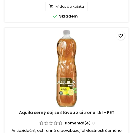
produktu
citronová,...
Přidat do košíku
Aquila

černý

Skladem
čaj
se
šťávou
z
favorite_border
broskve
1,5l
-
PET
Aquila černý čaj se šťávou z citronu 1,5l - PET
Komentář(e):
0
Antioxidační, ochranné a povzbuzující vlastnosti černého