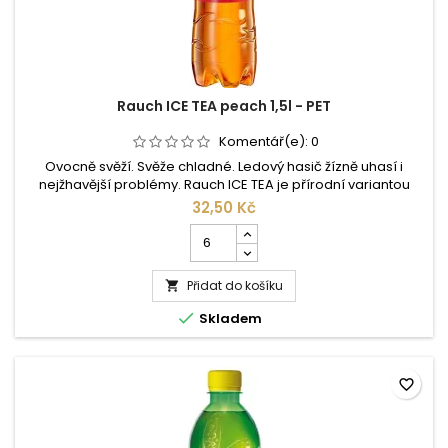
Rauch ICE TEA peach 1,5l - PET
Komentář(e):
0
Ovocně svěží. Svěže chladné. Ledový hasič žízně uhasí i
nejžhavější problémy. Rauch ICE TEA je přírodní variantou
tradičního softdrinku a limonády. Pravý čaj, pravé ovoce,
32,50 Kč
pravý Rauch. Pro Rauch ICE TEA jsou žní podle tradičního
Počet
způsobu získávány lístečky ceylonského čaje, čímž dochází k
kusů
plnému rozvinutí aromatických substancí čaje a Vám se
produktu
nabízí...
Přidat do košíku
Rauch

ICE

Skladem
TEA
peach
1,5l
-
favorite_border
PET