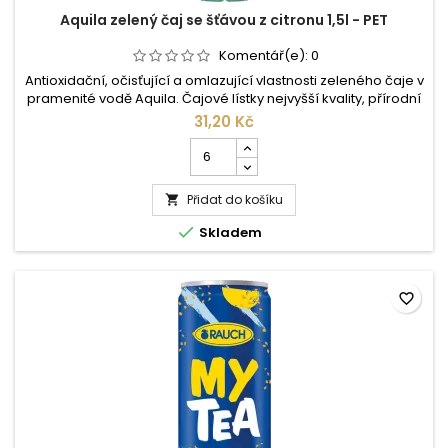
Aquila zelený čaj se šťávou z citronu 1,5l - PET
Komentář(e):
0
Antioxidační, očisťující a omlazující vlastnosti zeleného čaje v
pramenité vodě Aquila. Čajové lístky nejvyšší kvality, přírodní
aroma a účinky vzácných minerálů vám dávají zdraví
31,20 Kč
prospěšný nápoj příjemné chuti lehce zahánějící žízeň.
Počet
Složení: pramenitá voda, cukr, extrakt ze zeleného čaje
kusů
(0,3%), citronová šťáva (0,1%), aroma, kyselina: kyselina...
produktu
Přidat do košíku
Aquila

zelený

Skladem
čaj
se
šťávou
z
favorite_border
citronu
1,5l
-
PET