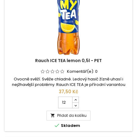
Rauch ICE TEA lemon 0,5l - PET
Komentář(e):
0
Ovocně svěží. Svěže chladné. Ledový hasič žízně uhasí i
nejžhavější problémy. Rauch ICE TEA je přírodní variantou
tradičního softdrinku a limonády. Pravý čaj, pravé ovoce,
37,50 Kč
pravý Rauch. Pro Rauch ICE TEA jsou žní podle tradičního
Počet
způsobu získávány lístečky ceylonského čaje, čímž dochází k
kusů
plnému rozvinutí aromatických substancí čaje a Vám se
produktu
nabízí...
Přidat do košíku
Rauch

ICE

Skladem
TEA
lemon