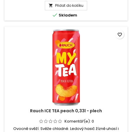
produktu
nabízí...
Přidat do košíku
Rauch

ICE

Skladem
TEA
lemon
1,5l
-
favorite_border
PET
Rauch ICE TEA peach 0,33l - plech
Komentář(e):
0
Ovocně svěží. Svěže chladné. Ledový hasič žízně uhasí i