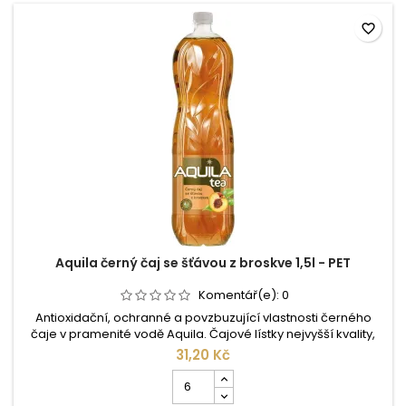
favorite_border
Aquila černý čaj se šťávou z broskve 1,5l - PET
Komentář(e):
0
Antioxidační, ochranné a povzbuzující vlastnosti černého
čaje v pramenité vodě Aquila. Čajové lístky nejvyšší kvality,
přírodní aroma a účinky vzácných minerálů vám dávají
31,20 Kč
zdraví prospěšný nápoj příjemné chuti lehce zahánějící
Počet
žízeň. Složení: pramenitá voda, cukr, extrakt z černého čaje
kusů
(0,4%), broskvová šťáva (0,1%), aroma, kyselina: kyselina