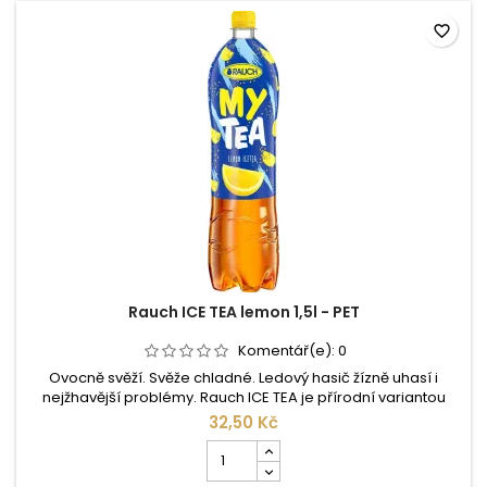
0,5l
-
favorite_border
PET
Rauch ICE TEA lemon 1,5l - PET
Komentář(e):
0
Ovocně svěží. Svěže chladné. Ledový hasič žízně uhasí i
nejžhavější problémy. Rauch ICE TEA je přírodní variantou
tradičního softdrinku a limonády. Pravý čaj, pravé ovoce,
32,50 Kč
pravý Rauch. Pro Rauch ICE TEA jsou žní podle tradičního
Počet
způsobu získávány lístečky ceylonského čaje, čímž dochází k
kusů
plnému rozvinutí aromatických substancí čaje a Vám se