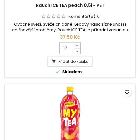
Rauch ICE TEA peach 0,5l - PET
Komentář(e):
0
Ovocně svěží. Svěže chladné. Ledový hasič žízně uhasí i
nejžhavější problémy. Rauch ICE TEA je přírodní variantou
tradičního softdrinku a limonády. Pravý čaj, pravé ovoce,
37,50 Kč
pravý Rauch. Pro Rauch ICE TEA jsou žní podle tradičního
Počet
způsobu získávány lístečky ceylonského čaje, čímž dochází k
kusů
plnému rozvinutí aromatických substancí čaje a Vám se
produktu
nabízí...
Přidat do košíku
Rauch

ICE

Skladem
TEA
peach
0,5l
-
favorite_border
PET