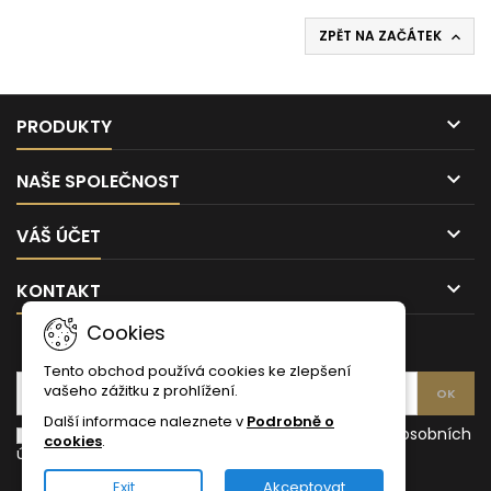
citronem
ZPĚT NA ZAČÁTEK

0,5l
-
PET

PRODUKTY

NAŠE SPOLEČNOST

VÁŠ ÚČET

KONTAKT
Cookies
ODBĚR NOVINEK
Tento obchod používá cookies ke zlepšení
vašeho zážitku z prohlížení.
Další informace naleznete v
Podrobně o
Souhlasím s podmínkami a zásadami ochrany osobních
cookies
.
údajů
Exit
Akceptovat