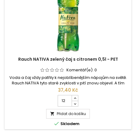
Rauch NATIVA zelený čaj s citronem 0,5l - PET
Komentář(e):
0
Voda a čaj vždy patřily k nejoblíbenějším nápojům na světě.
Rauch NATIVA tyto staré zvyklosti v pití znovu objevil. A tím
oživil novou kulturu pití. Nápoje s obsahem vody a čaje
37,40 Kč
působí díky přírodním látkám, které jsou v nich obsaženy,
Počet
pozitivně na tělo a ducha, neboť obsahují přírodní
kusů
antioxidanty. Moderní studie potvrzují jejich pozitivní vliv na
produktu
lidské...
Přidat do košíku
Rauch

NATIVA

Skladem
zelený
čaj
s