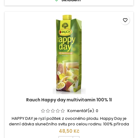
day
Family
černý
rybíz
favorite_border
1l
Rauch Happy day multivitamin 100% 1l
Komentář(e):
0
HAPPY DAY je ryzí požitek z ovocného plodu. Happy Day je
denní dávka slunečního svitu pro celou rodinu. 100% příroda
– bez přídavku barviv, konzervačních nebo aromatických
48,50 Kč
látek. Happy Day – to je nesrovnatelný požitek z přírody.