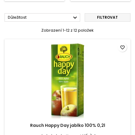

Důležitost
FILTROVAT
Zobrazení 1-12 z 12 položek
favorite_border
Rauch Happy Day jablko 100% 0,2l