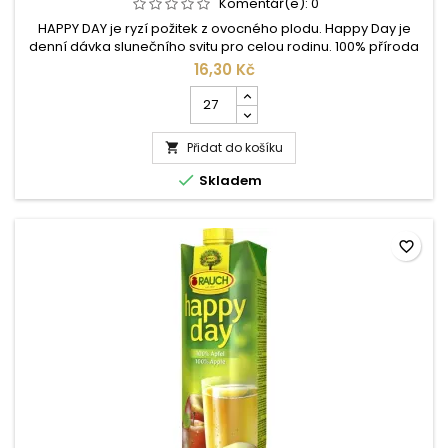
Komentář(e):
0
HAPPY DAY je ryzí požitek z ovocného plodu. Happy Day je
denní dávka slunečního svitu pro celou rodinu. 100% příroda
– bez přídavku barviv, konzervačních nebo aromatických
16,30 Kč
látek. Happy Day – to je nesrovnatelný požitek z přírody.
Počet
Šťáva z 2,5kg pomerančů, které dozrály na slunci, v 1 litru
kusů
pomerančové šťávy, garantuje nejen zdravý požitek z pití, ale
produktu
pouze...
Přidat do košíku
Rauch

Happy

Skladem
Day
jablko
100%
0,2l
favorite_border