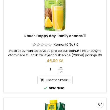
Rauch Happy day Family ananas 1l
Komentář(e):
0
Pestrá rozmanitost ovoce pro celou rodinu! S hodnotným
vitamínem C - tolik, že již jedna sklenice (200ml) pokryje 1/3
potřebného denního příjmu. Složení: Pitná voda, 55%
46,00 Kč
ananasová šťáva z koncentrátu ananasové šťávy, cukr,
Počet
kyselinacitronová, vitamín C. ...
kusů
produktu
Přidat do košíku
Rauch

Happy

Skladem
day
Family
ananas
1l
favorite_border