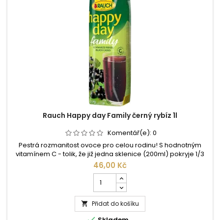
Rauch Happy day Family černý rybíz 1l
Komentář(e):
0
Pestrá rozmanitost ovoce pro celou rodinu! S hodnotným
vitamínem C - tolik, že již jedna sklenice (200ml) pokryje 1/3
potřebného denního příjmu. Složení: Pitná voda, 25% šťáva z
46,00 Kč
černého rybízu z koncentrátu, cukr, kyselina citronová,vitamín
Počet
C. ...
kusů
produktu
Přidat do košíku
Rauch

Happy

Skladem