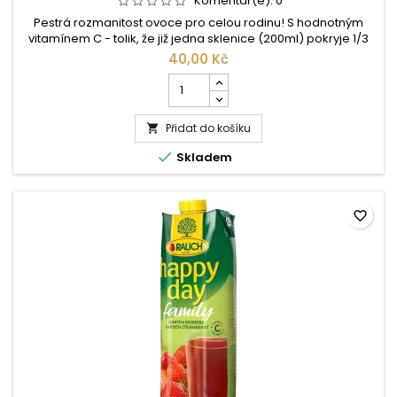
Komentář(e):
0
Pestrá rozmanitost ovoce pro celou rodinu! S hodnotným
vitamínem C - tolik, že již jedna sklenice (200ml) pokryje 1/3
potřebného denního příjmu. Složení: Pitná voda, 35%
40,00 Kč
hrušková dřeň, cukr, kyselina citronová, aroma, vitamín C. ...
Počet
kusů
produktu
Přidat do košíku
Rauch

Happy

Skladem
day
Family
hruška
1l
favorite_border