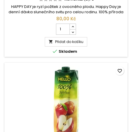
HAPPY DAY je ryzí požitek z ovocného plodu. Happy Day je
denní dávka slunečního svitu pro celou rodinu. 100% příroda
– bez přídavku barviv, konzervačních nebo aromatických
80,00 Kč
látek. Happy Day – to je nesrovnatelný požitek z přírody.
Počet
Šťáva z 2,5kg pomerančů, které dozrály na slunci, v 1 litru
kusů
pomerančové šťávy, garantuje nejen zdravý požitek z pití, ale
produktu
pouze...
Přidat do košíku
Rauch

Happy

Skladem
Day
pomeranč
100%
1l
favorite_border