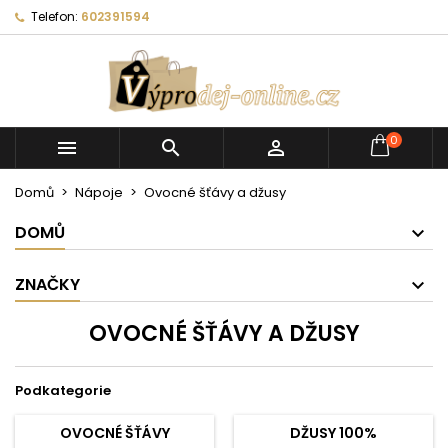
Telefon:
602391594
0



Domů
Nápoje
Ovocné šťávy a džusy
DOMŮ
ZNAČKY
OVOCNÉ ŠŤÁVY A DŽUSY
Podkategorie
OVOCNÉ ŠŤÁVY
DŽUSY 100%