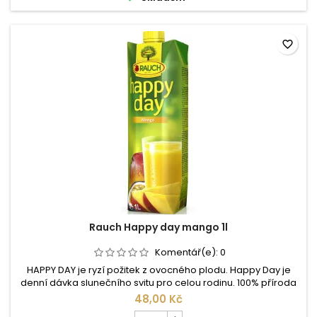
day
Family
růžový
grapefruit
favorite_border
1l
Rauch Happy day mango 1l
Komentář(e):
0
HAPPY DAY je ryzí požitek z ovocného plodu. Happy Day je
denní dávka slunečního svitu pro celou rodinu. 100% příroda
– bez přídavku barviv, konzervačních nebo aromatických
48,00 Kč
látek. Happy Day – to je nesrovnatelný požitek z přírody.
Počet