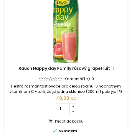
Rauch Happy day Family růžový grapefruit 1l
Komentář(e):
0
Pestrá rozmanitost ovoce pro celou rodinu! S hodnotným
vitamínem C - tolik, že již jedna sklenice (200ml) pokryje 1/3
potřebného denního příjmu. Složení: pitná voda, 30% šťáva z
40,00 Kč
růžového grapefruitu z koncentrátu, cukr, kyselina: kyselina
Počet
citronová, aroma, Vitamin C. ...
kusů
produktu
Přidat do košíku
Rauch

Happy

Skladem