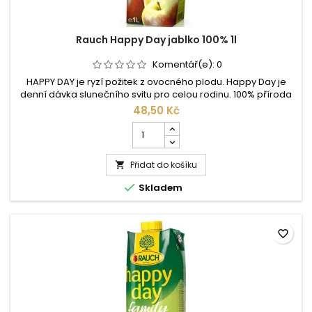
Rauch Happy Day jablko 100% 1l
Komentář(e):
0
HAPPY DAY je ryzí požitek z ovocného plodu. Happy Day je
denní dávka slunečního svitu pro celou rodinu. 100% příroda
– bez přídavku barviv, konzervačních nebo aromatických
48,50 Kč
látek. Happy Day – to je nesrovnatelný požitek z přírody.
Počet
Šťáva z 2,5kg pomerančů, které dozrály na slunci, v 1 litru
kusů
pomerančové šťávy, garantuje nejen zdravý požitek z pití, ale
produktu
pouze...
Přidat do košíku
Rauch

Happy

Skladem
Day
jablko
100%
1l
favorite_border