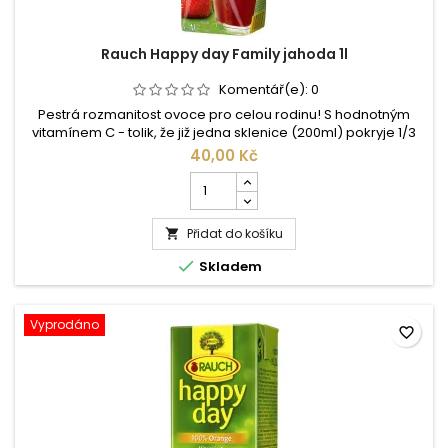
Rauch Happy day Family jahoda 1l
Komentář(e):
0
Pestrá rozmanitost ovoce pro celou rodinu! S hodnotným
vitamínem C - tolik, že již jedna sklenice (200ml) pokryje 1/3
potřebného denního příjmu. Složení: Pitná voda, 25%
40,00 Kč
jablečná šťáva vyrobená z koncentrátu jablečné šťávy a
Počet
dřeně,10% jahodová dřeň, cukr, koncentrát šťávy z černého
kusů
rybízu, kyselina citronová,vitamín C. ...
produktu
Přidat do košíku
Rauch

Happy

Skladem
day
Family
jahoda
1l
Vyprodáno
favorite_border