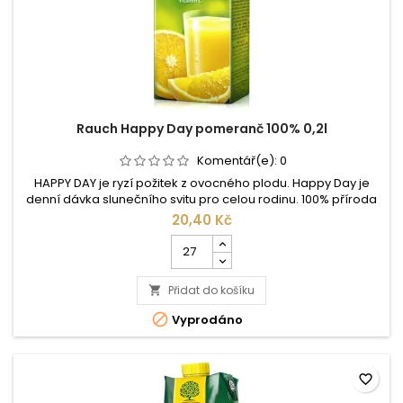
Rauch Happy Day pomeranč 100% 0,2l
Komentář(e):
0
HAPPY DAY je ryzí požitek z ovocného plodu. Happy Day je
denní dávka slunečního svitu pro celou rodinu. 100% příroda
– bez přídavku barviv, konzervačních nebo aromatických
20,40 Kč
látek. Happy Day – to je nesrovnatelný požitek z přírody.
Počet
Šťáva z 2,5kg pomerančů, které dozrály na slunci, v 1 litru
kusů
pomerančové šťávy, garantuje nejen zdravý požitek z pití, ale
produktu
pouze...
Přidat do košíku
Rauch

Happy

Vyprodáno
Day
pomeranč
100%
0,2l
favorite_border