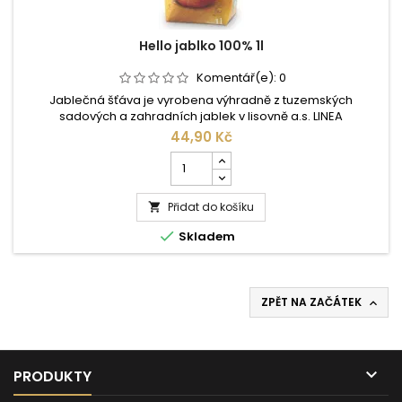
Hello jablko 100% 1l
Komentář(e):
0
Jablečná šťáva je vyrobena výhradně z tuzemských
sadových a zahradních jablek v lisovně a.s. LINEA
NIVNICE.Nezaměnitelná chuť, aroma a nazlátlá barva šťávy
44,90 Kč
jsou výsledkem dlouholeté tradice a zkušeností výrobce.
Počet
Umytá a nastrouhaná jablka vylisujeme a připravíme
kusů
jablečný mošt. Mimo sezónu sběru jablek je celoroční
produktu
zásoba uskladněna ve formě jablečného...
Přidat do košíku
Hello

jablko

Skladem
100%
1l
ZPĚT NA ZAČÁTEK


PRODUKTY