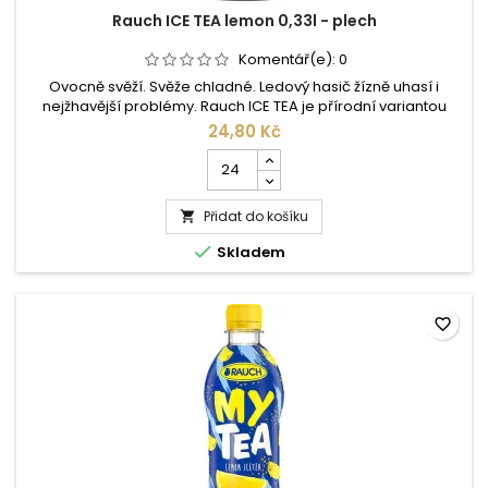
Rauch ICE TEA lemon 0,33l - plech
Komentář(e):
0
Ovocně svěží. Svěže chladné. Ledový hasič žízně uhasí i
nejžhavější problémy. Rauch ICE TEA je přírodní variantou
tradičního softdrinku a limonády. Pravý čaj, pravé ovoce,
24,80 Kč
pravý Rauch. Pro Rauch ICE TEA jsou žní podle tradičního
Počet
způsobu získávány lístečky ceylonského čaje, čímž dochází k
kusů
plnému rozvinutí aromatických substancí čaje a Vám se
produktu
nabízí...
Přidat do košíku
Rauch

ICE

Skladem
TEA
lemon
0,33l
-
favorite_border
plech