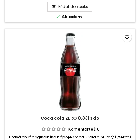
produktu
Přidat do košíku
Kofola

Nulka

Skladem
0,5l
-
PET
favorite_border
Coca cola ZERO 0,33l sklo
Komentář(e):
0
Pravá chuť originálního nápoje Coca-Cola a nulový („zero“)