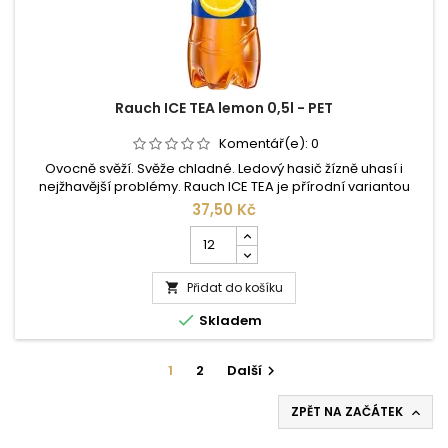
Rauch ICE TEA lemon 0,5l - PET
Komentář(e):
0
Ovocně svěží. Svěže chladné. Ledový hasič žízně uhasí i
nejžhavější problémy. Rauch ICE TEA je přírodní variantou
tradičního softdrinku a limonády. Pravý čaj, pravé ovoce,
37,50 Kč
pravý Rauch. Pro Rauch ICE TEA jsou žní podle tradičního
Počet
způsobu získávány lístečky ceylonského čaje, čímž dochází k
kusů
plnému rozvinutí aromatických substancí čaje a Vám se
produktu
nabízí...
Přidat do košíku
Rauch

ICE

Skladem
TEA
lemon
0,5l
1
2
Další

-
PET
ZPĚT NA ZAČÁTEK
