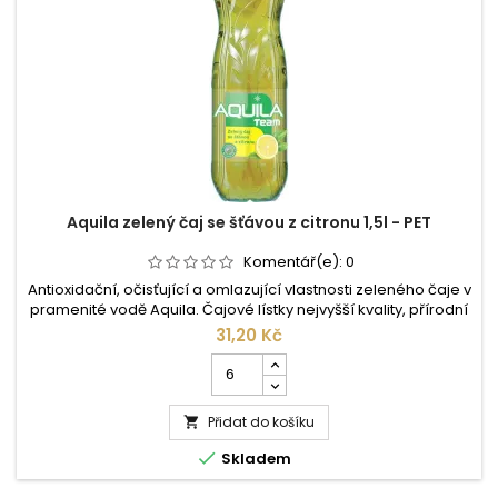
Aquila zelený čaj se šťávou z citronu 1,5l - PET
Komentář(e):
0
Antioxidační, očisťující a omlazující vlastnosti zeleného čaje v
pramenité vodě Aquila. Čajové lístky nejvyšší kvality, přírodní
aroma a účinky vzácných minerálů vám dávají zdraví
31,20 Kč
prospěšný nápoj příjemné chuti lehce zahánějící žízeň.
Počet
Složení: pramenitá voda, cukr, extrakt ze zeleného čaje
kusů
(0,3%), citronová šťáva (0,1%), aroma, kyselina: kyselina...
produktu
Přidat do košíku
Aquila

zelený

Skladem
čaj
se