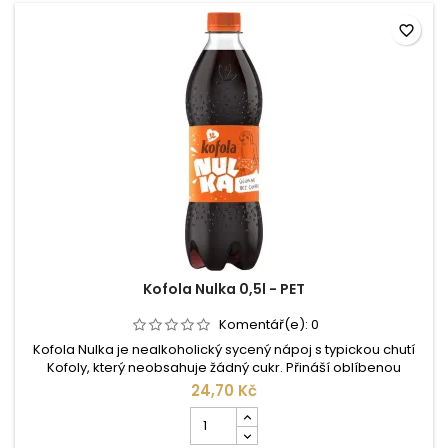
šťávou
z
favorite_border
citronu
1,5l
-
PET
Kofola Nulka 0,5l - PET
Komentář(e):
0
Kofola Nulka je nealkoholický sycený nápoj s typickou chutí
Kofoly, který neobsahuje žádný cukr. Přináší oblíbenou
bylinkovou chuť v lehčí variantě, ideální pro každodenní
24,70 Kč
osvěžení bez kalorií navíc.
Počet
kusů