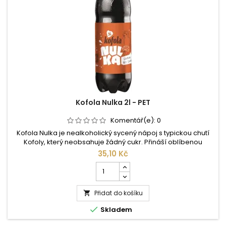
PET
Kofola Nulka 2l - PET
Komentář(e):
0
Kofola Nulka je nealkoholický sycený nápoj s typickou chutí
Kofoly, který neobsahuje žádný cukr. Přináší oblíbenou
bylinkovou chuť v lehčí variantě, ideální pro každodenní
35,10 Kč
osvěžení bez kalorií navíc.
Počet
kusů
produktu
Přidat do košíku
Kofola

Nulka

Skladem
2l
-