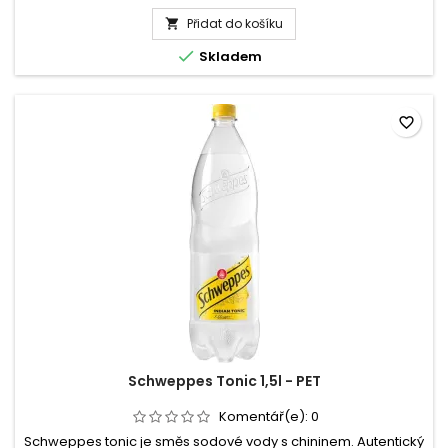
produktu
Přidat do košíku
Aquila

černý

Skladem
čaj
se
šťávou
z
favorite_border
citronu
1,5l
-
PET
Schweppes Tonic 1,5l - PET
Komentář(e):
0
Schweppes tonic je směs sodové vody s chininem. Autentický