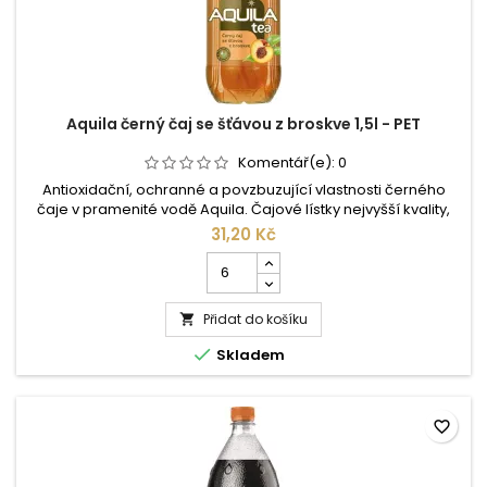
Aquila černý čaj se šťávou z broskve 1,5l - PET
Komentář(e):
0
Antioxidační, ochranné a povzbuzující vlastnosti černého
čaje v pramenité vodě Aquila. Čajové lístky nejvyšší kvality,
přírodní aroma a účinky vzácných minerálů vám dávají
31,20 Kč
zdraví prospěšný nápoj příjemné chuti lehce zahánějící
Počet
žízeň. Složení: pramenitá voda, cukr, extrakt z černého čaje
kusů
(0,4%), broskvová šťáva (0,1%), aroma, kyselina: kyselina
produktu
citronová,...
Přidat do košíku
Aquila

černý

Skladem
čaj
se
šťávou
z
favorite_border
broskve
1,5l
-