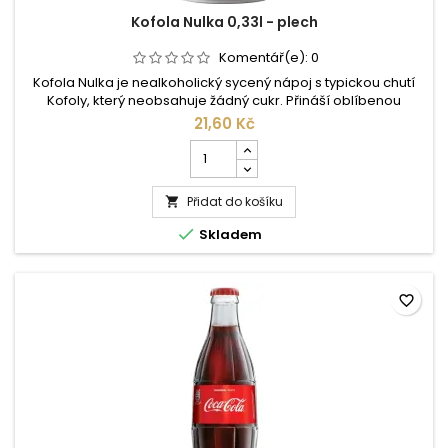
Kofola Nulka 0,33l - plech
Komentář(e):
0
Kofola Nulka je nealkoholický sycený nápoj s typickou chutí
Kofoly, který neobsahuje žádný cukr. Přináší oblíbenou
bylinkovou chuť v lehčí variantě, ideální pro každodenní
21,60 Kč
osvěžení bez kalorií navíc.
Počet
kusů
produktu
Přidat do košíku
Kofola

Nulka

Skladem
0,33l
-
plech
favorite_border