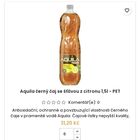
PET
favorite_border
Aquila černý čaj se šťávou z citronu 1,5l - PET
Komentář(e):
0
Antioxidační, ochranné a povzbuzující vlastnosti černého
čaje v pramenité vodě Aquila. Čajové lístky nejvyšší kvality,
přírodní aroma a účinky vzácných minerálů vám dávají
31,20 Kč
zdraví prospěšný nápoj příjemné chuti lehce zahánějící
Počet
žízeň. Složení: pramenitá voda, cukr, extrakt z černého čaje
kusů
(0,4%), citronová šťáva (0,1%), aroma, kyselina: kyselina...