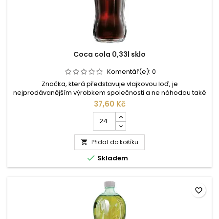
Coca cola 0,33l sklo
Komentář(e):
0
Značka, která představuje vlajkovou loď, je
nejprodávanějším výrobkem společnosti a ne náhodou také
nejoblíbenějším nealkoholickým nápojem na celém světě.
37,60 Kč
Tělo, duši i mysl osvěžující Coca-Cola se ve Spojených
Počet
státech prodává od roku 1886 a stal se z ní miláček mladých i
kusů
všech těch, kdo se jako mladí cítí. V České republice se
produktu
charakteristická konturová...
Přidat do košíku
Coca

cola

Skladem
0,33l
sklo
favorite_border