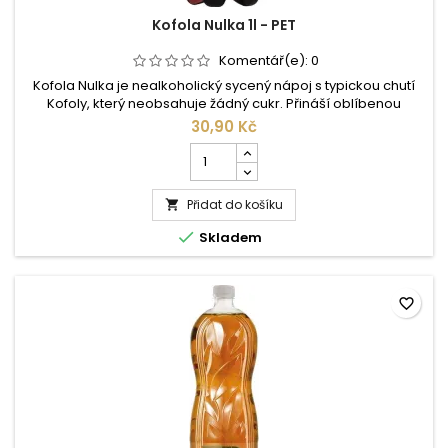
Kofola Nulka 1l - PET
Komentář(e):
0
Kofola Nulka je nealkoholický sycený nápoj s typickou chutí
Kofoly, který neobsahuje žádný cukr. Přináší oblíbenou
bylinkovou chuť v lehčí variantě, ideální pro každodenní
30,90 Kč
osvěžení bez kalorií navíc.
Počet
kusů
produktu
Přidat do košíku
Kofola

Nulka

Skladem
1l
-
PET
favorite_border