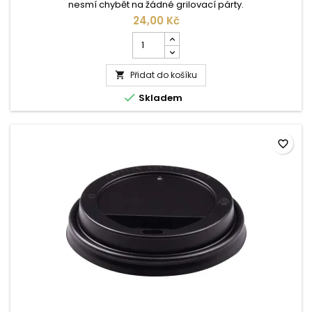
nesmí chybět na žádné grilovací párty.
24,00 Kč
Počet
kusů
produktu
Přidat do košíku
Miska

grilovací

Skladem
3ks
-
ALU
favorite_border