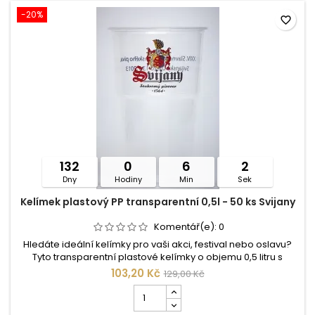
35
Mikuláš,
-20%
favorite_border
čertice
a
pes
132
0
6
2
Dny
Hodiny
Min
Sek
Kelímek plastový PP transparentní 0,5l - 50 ks Svijany
Komentář(e):
0
Hledáte ideální kelímky pro vaši akci, festival nebo oslavu?
Tyto transparentní plastové kelímky o objemu 0,5 litru s
ikonickým logem Svijany jsou přesně to, co potřebujete!
103,20 Kč
129,00 Kč
Počet
kusů