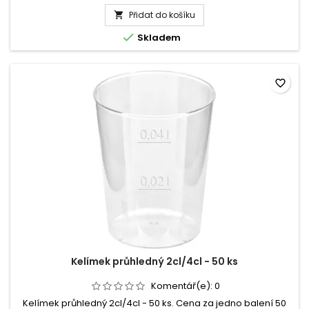
produktu
Přidat do košíku
Kelímek

papírový

Skladem
200ml
S
průměr
7,3cm
favorite_border
50ks
Kelímek průhledný 2cl/4cl - 50 ks
Komentář(e):
0
Kelímek průhledný 2cl/4cl - 50 ks. Cena za jedno balení 50