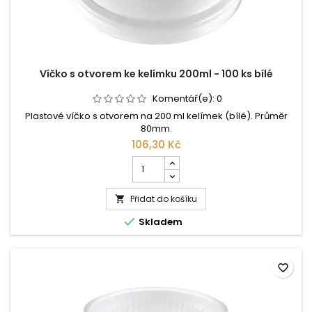
Víčko s otvorem ke kelímku 200ml - 100 ks bílé
Komentář(e):
0
Plastové víčko s otvorem na 200 ml kelímek (bílé). Průměr
80mm.
106,30 Kč
Počet
kusů
produktu
Přidat do košíku
Víčko

s

Skladem
otvorem
ke
kelímku
200ml
favorite_border
-
100
ks