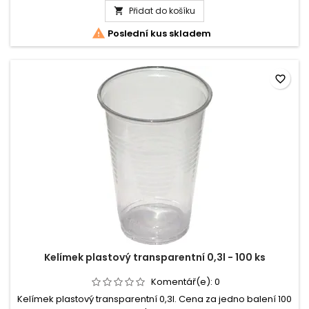
Přidat do košíku
Menu

box

Poslední kus skladem
dvoudílný
XPS
-
50
favorite_border
ks
Kelímek plastový transparentní 0,3l - 100 ks
Komentář(e):
0
Kelímek plastový transparentní 0,3l. Cena za jedno balení 100