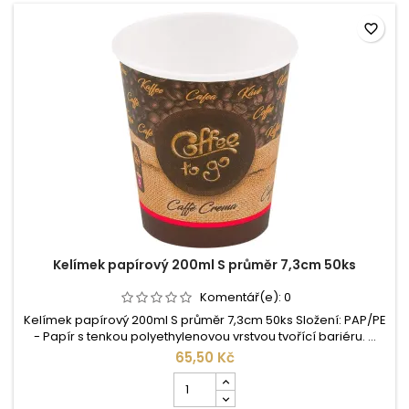
favorite_border
Kelímek papírový 200ml S průměr 7,3cm 50ks
Komentář(e):
0
Kelímek papírový 200ml S průměr 7,3cm 50ks Složení: PAP/PE
- Papír s tenkou polyethylenovou vrstvou tvořící bariéru. ...
65,50 Kč
Počet
kusů