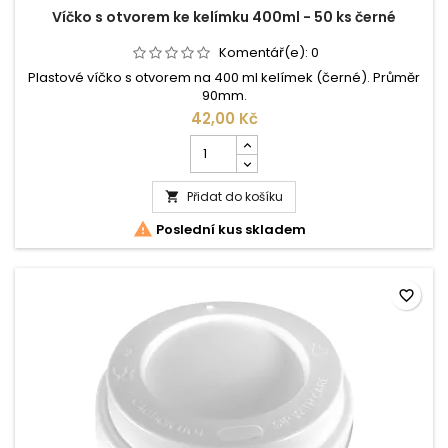
Víčko s otvorem ke kelímku 400ml - 50 ks černé
Komentář(e):
0
Plastové víčko s otvorem na 400 ml kelímek (černé). Průměr
90mm.
42,00 Kč
Počet
kusů
produktu
Přidat do košíku
Víčko

s

Poslední kus skladem
otvorem
ke
kelímku
400ml
favorite_border
-
50
ks
černé