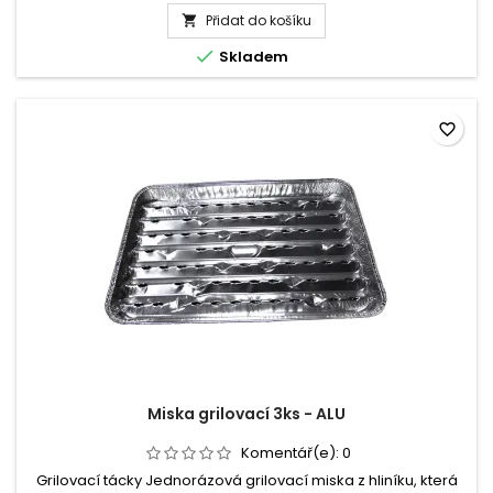
produktu
Přidat do košíku
Kelímek

plastový

Skladem
PP
transparentní
0,5l
-
favorite_border
50
ks
Svijany
Miska grilovací 3ks - ALU
Komentář(e):
0
Grilovací tácky Jednorázová grilovací miska z hliníku, která