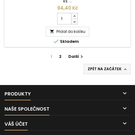
ks. ...
94,40 Kč
Počet
kusů
produktu
Přidat do košíku
Kelímek

plastový

Skladem
transparentní
0,3l
-
1
2
Další

100
ks
ZPĚT NA ZAČÁTEK


PRODUKTY

NAŠE SPOLEČNOST

VÁŠ ÚČET