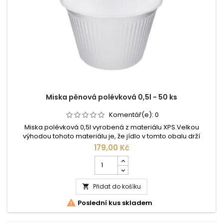
bílé
Miska pěnová polévková 0,5l - 50 ks
Komentář(e):
0
Miska polévková 0,5l vyrobená z materiálu XPS.Velkou
výhodou tohoto materiálu je, že jídlo v tomto obalu drží
teplotu po dlouhou dobu. Jsou určeny pro přenos a převoz
179,00 Kč
teplých i studených pokrmů.Hodí se na teplé i studené
Počet
pokrmy, ale i pro saláty.
kusů
produktu
Přidat do košíku
Miska

pěnová

Poslední kus skladem
polévková
0,5l
-