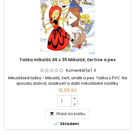
Taška mikuláš 46 x 35 Mikuláš, čertice a pes
Komentář(e):
0
Mikulášská taška - Mikuláš, čert, anděl a pes. Taška z PVC. Na
spoustu dobrot, sladkostí a další mikulášské nadílky.
Rozměry: 46 x 35 cm.
12,00 Kč
Počet
kusů
produktu
Přidat do košíku
Taška

mikuláš

Skladem
46
x