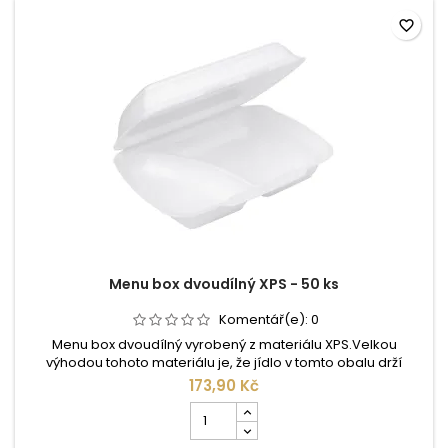
50
favorite_border
ks
Menu box dvoudílný XPS - 50 ks
Komentář(e):
0
Menu box dvoudílný vyrobený z materiálu XPS.Velkou
výhodou tohoto materiálu je, že jídlo v tomto obalu drží
teplotu po dlouhou dobu. Jsou určeny pro přenos a převoz
173,90 Kč
teplých i studených pokrmů.Hodí se na teplé i studené
Počet
pokrmy, ale i pro saláty.
kusů
produktu