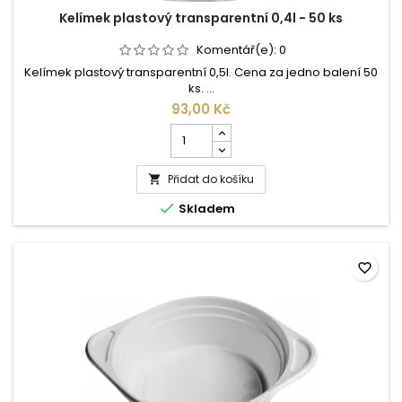
Kelímek plastový transparentní 0,4l - 50 ks
Komentář(e):
0
Kelímek plastový transparentní 0,5l. Cena za jedno balení 50
ks. ...
93,00 Kč
Počet
kusů
produktu
Přidat do košíku
Kelímek

plastový

Skladem
transparentní
0,4l
-
50
favorite_border
ks