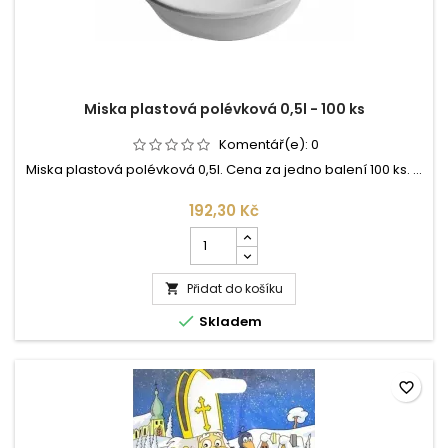
Miska plastová polévková 0,5l - 100 ks
Komentář(e):
0
Miska plastová polévková 0,5l. Cena za jedno balení 100 ks. ...
192,30 Kč
Počet
kusů
produktu
Přidat do košíku
Miska

plastová

Skladem
polévková
0,5l
-
100
favorite_border
ks