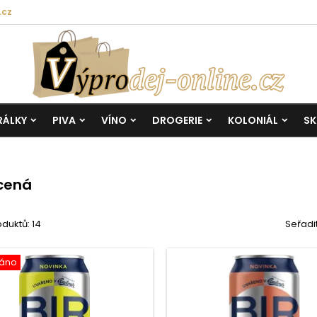
.cz
RÁLKY
PIVA
VÍNO
DROGERIE
KOLONIÁL
SK
cená
duktů: 14
Seřadi
áno