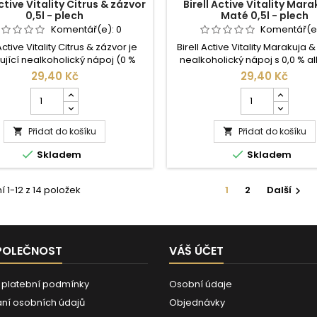
Active Vitality Citrus & zázvor
Birell Active Vitality Mara
0,5l - plech
Maté 0,5l - plech
Komentář(e):
0
Komentář(e
 Active Vitality Citrus & zázvor je
Birell Active Vitality Marakuja 
ující nealkoholický nápoj (0 %
nealkoholický nápoj s 0,0 % a
olu) z nové řady Birell Active
který spojuje exotickou chuť ma
29,40 Kč
29,40 Kč
ty s výrazně sníženým obsahem
extraktem z yerba maté. Je 
Počet
Počet
u – o 30 % méně než klasické
o vitamíny B6 a C a přináší s
kusů
kusů
ené radlery. Nápoj kombinuje
moderní osvěžení bez konze
produktu
produktu
itrusovou chuť s jemně pikantním
Přidat do košíku
Birell
Přidat do košíku
Birell


em a je obohacen o vitamíny C
Active
Active
pro podporu energie a vitality.


Skladem
Skladem
Vitality
Vitality
Citrus
Marakuja
&
&
 1-12 z 14 položek
1
2
Další

zázvor
Maté
0,5l
0,5l
-
-
plech
plech
POLEČNOST
VÁŠ ÚČET
 platební podmínky
Osobní údaje
ní osobních údajů
Objednávky