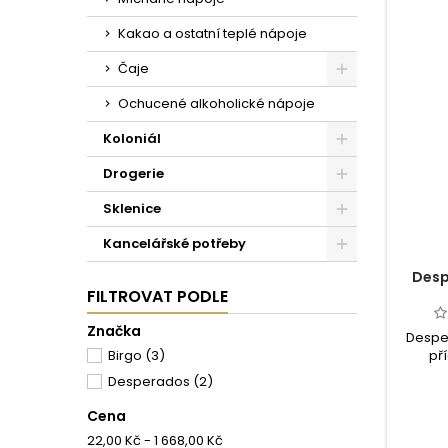
Kakao a ostatní teplé nápoje
Čaje
Ochucené alkoholické nápoje
Koloniál
Drogerie
Sklenice
Kancelářské potřeby
Desp
FILTROVAT PODLE
Značka
Desper
Birgo
(3)
pří
vyrobe
Desperados
(2)
pivovar
do celé
Cena
které s
22,00 Kč - 1 668,00 Kč
těší po