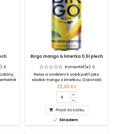
lech
Birgo mango & limetka 0,5l plech
):
0
Komentář(e):
0
odtóny,
Relax a osvěžení k sobě patří jako
erfektně
sladké mango s limetkou. Dokonalá
, zcela
harmonie ruku v ruce s prémiovým
22,30 Kč
5 %
nealko pivem. Míchaný nápoj z 55 %
Počet
 šťávy z
nealkoholického piva a ovocné šťávy z
kusů
lazený
manga a limetky, pasterovaný a
produktu
itaminů.
slazený cukrem. Obsahuje komplex B
Přidat do košíku
Birgo

rviva.
vitaminů. Neobsahuje konzervanty a
mango
barviva. Nejlepší je chlazený.

Skladem
&
limetka
0,5l