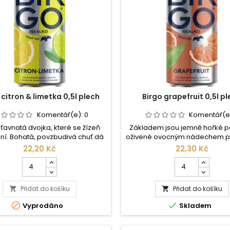
 citron & limetka 0,5l plech
Birgo grapefruit 0,5l p
Komentář(e):
0
Komentář(e
šťavnatá dvojka, které se žízeň
Základem jsou jemně hořké p
ní. Bohatá, povzbudivá chuť dá
oživené ovocným nádechem p
iknout jak svěžímu ovoci, tak
vyzrálých grepů. Kapku hořký
22,20 Kč
22,30 Kč
vému základu. Míchaný nápoj z
skvělý. Míchaný nápoj z 6
Počet
Počet
nealkoholického piva a ovocné
nealkoholického piva a ovocné
kusů
kusů
 citronu a limetky, pasterovaný a
grapefruitu, pasterovaný a s
produktu
produktu
ý cukrem. Obsahuje komplex B
cukrem. Obsahuje komplex B v
Přidat do košíku
Birgo
Přidat do košíku
Birgo


inů. Neobsahuje konzervanty a
Neobsahuje konzervanty a ba
citron
grapefruit
rviva. Nejlepší je chlazený.
Nejlepší je chlazený.


Vyprodáno
Skladem
&
0,5l
limetka
plech
0,5l