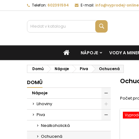
Telefon:
602391594
E-mail:
info@vyprodej-online
Vyhledávání
DOMŮ
NÁPOJE
VODY A MINE
Domů
Nápoje
Piva
Ochucená
Ochu
DOMŮ
Nápoje
Počet pro
Lihoviny
Piva
Vyprod
Nealkoholická
Ochucená