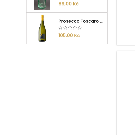
89,00 Kč
alkoh
základ
a grepu.
maxi
Prosecco Foscaro Frizzante DOC 0,75l
105,00 Kč