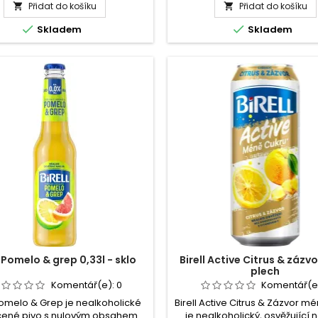
Přidat do košíku
Desperados
Přidat do košíku
Desperados


. Obsah alkoholu 5,9 odpovídá
Original
Original
srozumitelnější “patnáctce.“


Skladem
Skladem
0,5l
0,33l
Jedinečná kombinace...
plech
sklo
l Pomelo & grep 0,33l - sklo
Birell Active Citrus & zázvor
plech
Komentář(e):
0
Komentář(e
 Pomelo & Grep je nealkoholické
Birell Active Citrus & Zázvor m
ené pivo s nulovým obsahem
je nealkoholický, osvěžující 