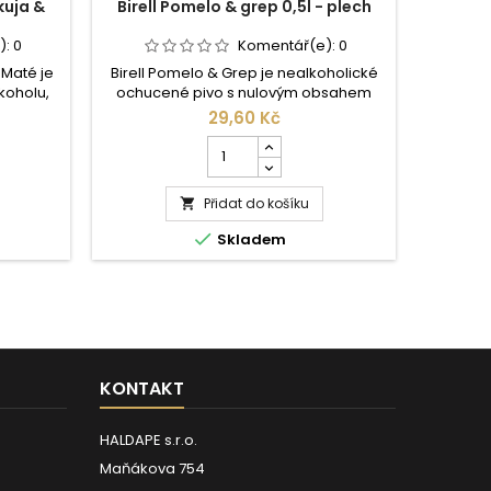
kuja &
Birell Pomelo & grep 0,5l - plech
):
0
Komentář(e):
0
& Maté je
Birell Pomelo & Grep je nealkoholické
lkoholu,
ochucené pivo s nulovým obsahem
rakuji s
alkoholu, které spojuje jemný pivní
29,60 Kč
obohacen
základ s osvěžující kombinací pomela
Počet
věží a
a grepu. Ideální volba pro ty, kteří chtějí
kusů
rvantů.
maximální citrusovou svěžest bez
produktu
kompromisů.
Přidat do košíku
Birell

Pomelo

Skladem
&
grep
0,5l
-
plech
KONTAKT
HALDAPE s.r.o.
Maňákova 754