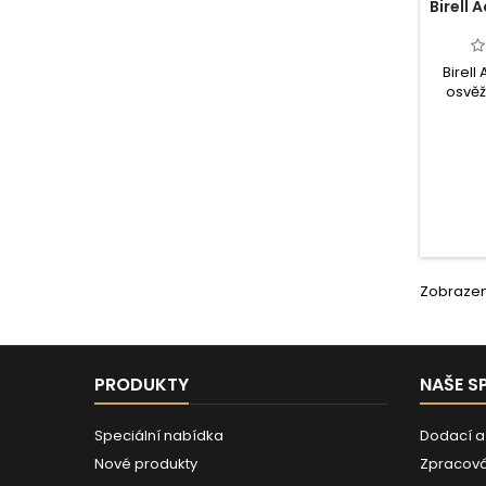
Birell 
Birell
osvěž
alkoh
Vitali
cukr
ochuc
svěží c
zázvor
a B6 
Zobrazení
PRODUKTY
NAŠE S
Speciální nabídka
Dodací a
Nové produkty
Zpracová