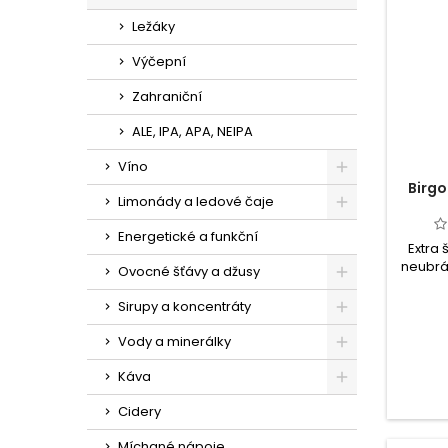
Ležáky
Výčepní
Zahraniční
ALE, IPA, APA, NEIPA
Víno
Birgo
Limonády a ledové čaje
Energetické a funkční
Extra 
neubrá
Ovocné šťávy a džusy
vyn
chmelo
Sirupy a koncentráty
55 % 
šťávy z
Vody a minerálky
slazen
vitam
Káva
ba
Cidery
Míchané nápoje