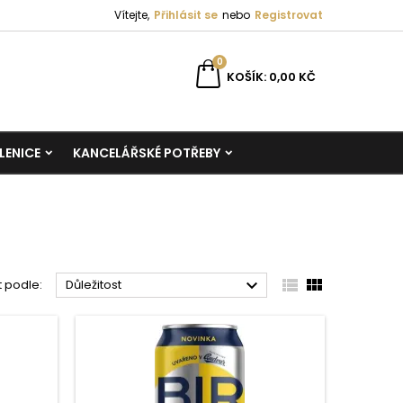
Vítejte,
Přihlásit se
nebo
Registrovat
0
KOŠÍK
0,00 KČ
LENICE
KANCELÁŘSKÉ POTŘEBY



t podle:
Důležitost