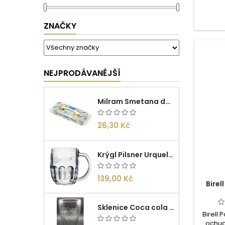
ženami
nám 
ZNAČKY
NEJPRODÁVANĚJŠÍ
Milram Smetana do kávy Irish Cream 14g/10ks
26,30 Kč
Krýgl Pilsner Urquell 0,5l
139,00 Kč
Birel
Sklenice Coca cola 0,27l
Birell
ochuc