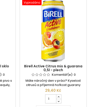
plech
Vyprodáno
l sklo
Birell Active Citrus mix & guarana
0,5l - plech
):
0
Komentář(e):
0
é pivo s
Máte náročný den v práci? Kyselost
equily,
citrusů a příjemná hořkost guarany
všední
vytváří osvěžující a stimulující harmonii
29,40 Kč
 letech a
exotických chutí. Nápoj obsahuje 10 mg
Počet
itu po
kofeinu na 100 ml, tedy 50 mg v jedné
kusů
poutané
půllitrové plechovce, což je množství,
produktu
lu.
které odpovídá přibližně polovině šálku