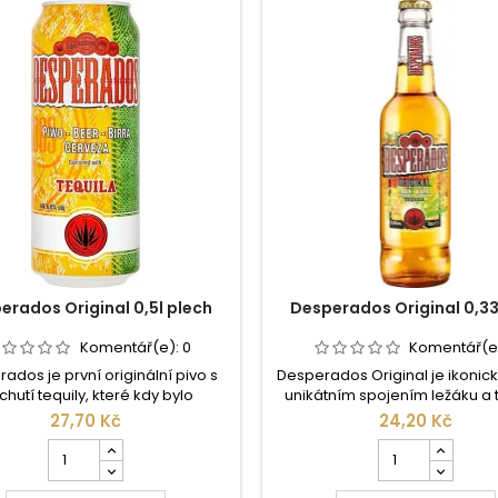
plech
erados Original 0,5l plech
Desperados Original 0,33
Komentář(e):
0
Komentář(e
ados je první originální pivo s
Desperados Original je ikonick
chutí tequily, které kdy bylo
unikátním spojením ležáku a t
no. Vyrábí se ve francouzském
které přináší osvěžující a ne
27,70 Kč
24,20 Kč
u Fischer odkud je exportováno
zážitek. Vzniklo ve Francii v 90.
Počet
Počet
ho světa. Je jedním z mála piv,
od té doby si získalo popular
kusů
kusů
e díky osvěžující nasládlé chuti
celém světě jako symbol nes
produktu
produktu
pularitě jak mezi muži, tak mezi
zábavy a originálního sty