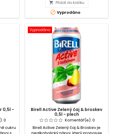
Přidat do košíku
Birell

espressa. Ke snížení míry únavy a
Active
vyčerpání přispívá v nápoji obsažený

Vyprodáno
Citrus
vitamín B6.
mix
&
guarana
Vyprodáno
0,5l
-
plech
 0,5l -
Birell Active Zelený čaj & broskev
0,5l - plech
):
0
Komentář(e):
0
éně cukru
Birell Active Zelený čaj & Broskev je
nápoj s
nealkoholický nápoj, který propojuje