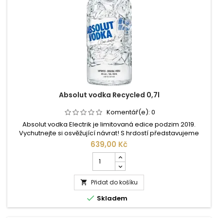
Absolut vodka Recycled 0,7l
Komentář(e):
0
Absolut vodka Electrik je limitovaná edice podzim 2019.
Vychutnejte si osvěžující návrat! S hrdostí představujeme
novou limitovanou edici Absolut Recycled - vyrobenou z více
639,00 Kč
než 41% recyklovaného skla. Stejně jako všechny láhve
Počet
Absolut. Absolut Vodka se vyrábí stále na jednom jediném
kusů
místě a to ve švédském Ahusu. Licenční výroba nepřipadá v
produktu
úvahu,...
Přidat do košíku
Absolut

vodka

Skladem
Recycled
0,7l