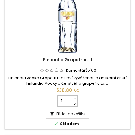
Finlandia Grapefruit 1l
Komentář(e):
0
Finlandia vodka Grapefruit osloví vyváženou a delikátní chutí
Finlandia Vodky a čerstvého grapefruitu. ...
538,80 Kč
Počet
kusů
produktu
Přidat do košíku
Finlandia

Grapefruit

Skladem
1l