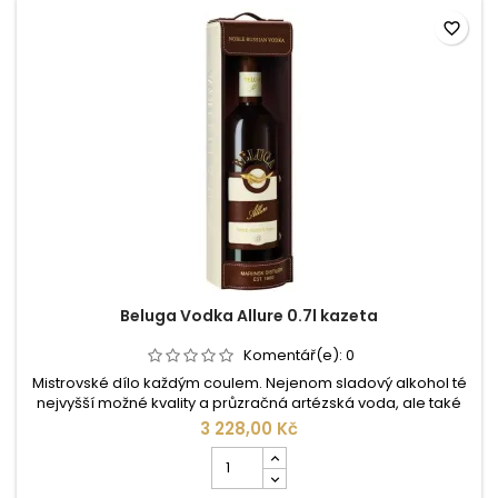
favorite_border
Beluga Vodka Allure 0.7l kazeta
Komentář(e):
0
Mistrovské dílo každým coulem. Nejenom sladový alkohol té
nejvyšší možné kvality a průzračná artézská voda, ale také
pečlivá ruční práce skutečných mistrů s citem pro každý
3 228,00 Kč
detail, dělá z této vodky opravdový klenot. Pro výrobu vodky
Počet
Beluga je používán sladový destilát na rozdíl od běžně
kusů
používaného obilného. Kvašení probíhá přirozenou cestou,
produktu