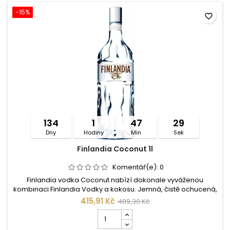
-15%
favorite_border
134
1
47
29
Dny
Hodiny
Min
Sek
Finlandia Coconut 1l
Komentář(e):
0
Finlandia vodka Coconut nabízí dokonale vyváženou
kombinaci Finlandia Vodky a kokosu. Jemná, čistě ochucená,
ale silná vodka se skvěle hodí i do míchaných nápojů. V těch
415,91 Kč
489,30 Kč
složitějších podtrhne chuť přidaných ingrediencí, v
Počet
jednodušších si zase vychutnáte přírodní ovocnou chuť.
kusů
Složení: pitná voda, obilný líh, cukr, přírodní kokosové aroma.