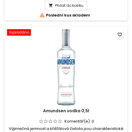
produktu
Jemná,...
Přidat do košíku
Finlandia

Vodka

Poslední kus skladem
0,7l
-
kazeta
+
Vyprodáno
favorite_border
2x
sklenička
Amundsen vodka 0,5l
Komentář(e):
0
Výjimečná jemnost a křišťálová čistota jsou charakteristické