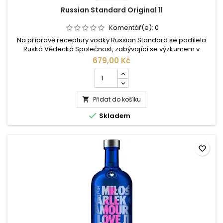
Russian Standard Original 1l
Komentář(e):
0
Na přípravě receptury vodky Russian Standard se podílela
Ruská Vědecká Společnost, zabývající se výzkumem v
oblasti potravinářství, neboť hlavním úkolem při výrobě
679,00 Kč
tohoto mimořádného produktu bylo dosažení prvotřídní
Počet
světové kvality. Tato instituce znovuobjevila výsledky práce
kusů
slavného vědce D.I. Mendělejeva z roku 1894, který předsedal
produktu
Carské vládní...
Přidat do košíku
Russian

Standard

Skladem
Original
1l
favorite_border