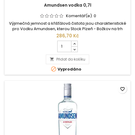
Amundsen vodka 0,7l
Komentář(e):
0
Výjimečná jemnost a křišťálová čistota jsou charakteristické
pro Vodku Amundsen, kterou Stock Plzeň - Božkov na trh
uvedl v roce 2000. Vodka nese jméno nejslavnějšího
286,70 Kč
polárníka všech dob, který celý svůj život obětoval kráse,
Počet
čistotě a průzračnosti krajin věčného ledu. Právě takovou
kusů
atmosféru, snoubící ledový chlad s žárem v těle, přináší
produktu
Vodka Amundsen....
Přidat do košíku
Amundsen

vodka

Vyprodáno
0,7l
favorite_border