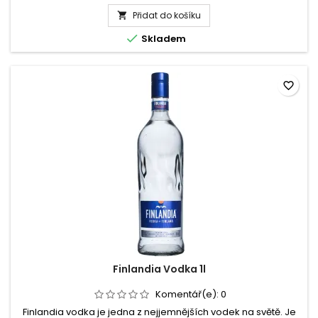
produktu
Výživové...
Přidat do košíku
Finlandia

Coconut

Skladem
1l
favorite_border
Finlandia Vodka 1l
Komentář(e):
0
Finlandia vodka je jedna z nejjemnějších vodek na světě. Je