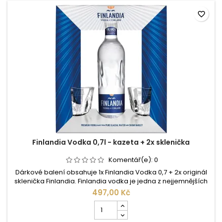
favorite_border
Finlandia Vodka 0,7l - kazeta + 2x sklenička
Komentář(e):
0
Dárkové balení obsahuje 1x Finlandia Vodka 0,7 + 2x originál
sklenička Finlandia. Finlandia vodka je jedna z nejjemnějších
vodek na světě. Je jemná díky své výrobě a ingrediencím, ze
497,00 Kč
kterých se rodí. Samotný proces výroby podléhá třem
Počet
základním atributům, kterými jsou průzračná ledovcová
kusů
voda, šestiřadý ječmen a půlnoční slunce (Midnight sun).