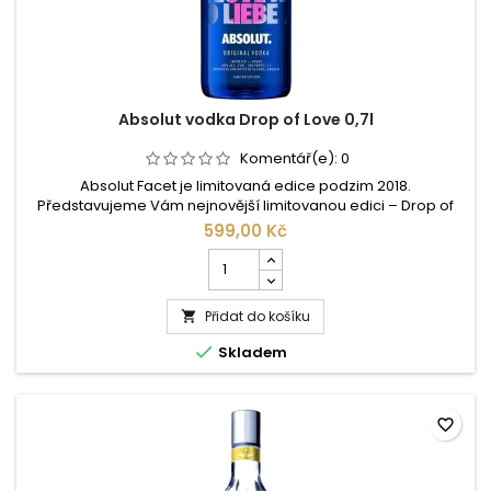
Absolut vodka Drop of Love 0,7l
Komentář(e):
0
Absolut Facet je limitovaná edice podzim 2018.
Představujeme Vám nejnovější limitovanou edici – Drop of
Love. Absolut Vodka se vyrábí stále na jednom jediném místě
599,00 Kč
a to ve švédském Ahusu. Licenční výroba nepřipadá v úvahu,
Počet
protože veškeré suroviny (pšenice, voda atd.) pocházejí z
kusů
blízkého okolí destilérky. K uspokojení chutí co nejširšího
produktu
spektra...
Přidat do košíku
Absolut

vodka

Skladem
Drop
of
Love
0,7l
favorite_border