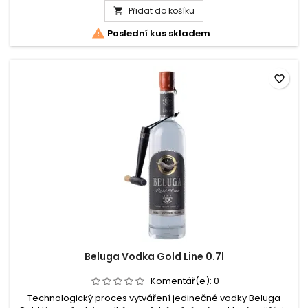
bez...
Přidat do košíku
Beluga

Vodka

Poslední kus skladem
Allure
0.7l
kazeta
favorite_border
Beluga Vodka Gold Line 0.7l
Komentář(e):
0
Technologický proces vytváření jedinečné vodky Beluga