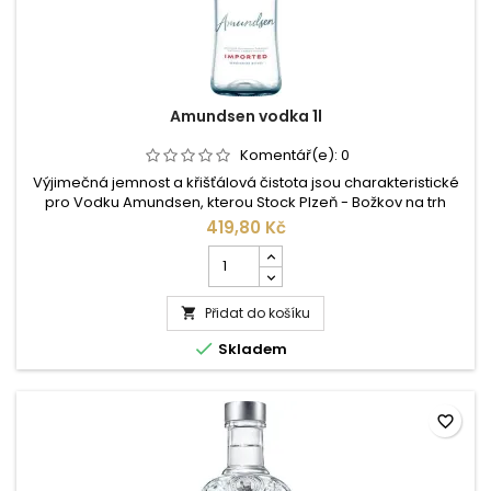
Amundsen vodka 1l
Komentář(e):
0
Výjimečná jemnost a křišťálová čistota jsou charakteristické
pro Vodku Amundsen, kterou Stock Plzeň - Božkov na trh
uvedl v roce 2000. Vodka nese jméno nejslavnějšího
419,80 Kč
polárníka všech dob, který celý svůj život obětoval kráse,
Počet
čistotě a průzračnosti krajin věčného ledu. Právě takovou
kusů
atmosféru, snoubící ledový chlad s žárem v těle, přináší
produktu
Vodka Amundsen....
Přidat do košíku
Amundsen

vodka

Skladem
1l
favorite_border