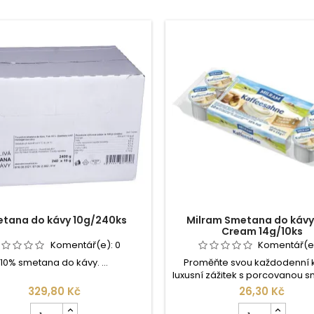
tana do kávy 10g/240ks
Milram Smetana do kávy 
Cream 14g/10ks
Komentář(e):
0
Komentář(e
10% smetana do kávy. ...
Proměňte svou každodenní 
luxusní zážitek s porcovanou 
Milram s příchutí Irish Cream.
329,80 Kč
26,30 Kč
obsahuje 10 praktických porcí 
Počet
Počet
které vaší kávě dodají dok