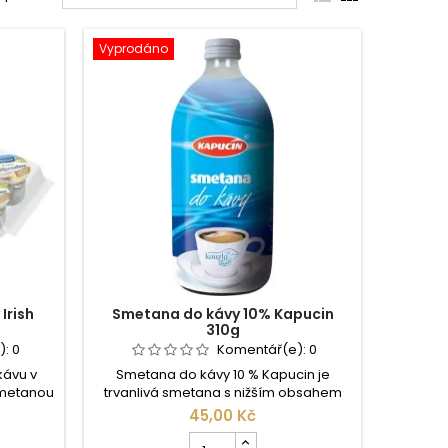
Vyprodáno
Irish
Smetana do kávy 10% Kapucin
310g
):
0
Komentář(e):
0
kávu v
Smetana do kávy 10 % Kapucin je
smetanou
trvanlivá smetana s nižším obsahem
 Balení
tuku, určená ke zjemnění kávy i dalších
45,00 Kč
(14 g),
teplých nápojů. Má lehkou, krémovou
Počet
onale
konzistenci a jemně zvýrazní chuť kávy,