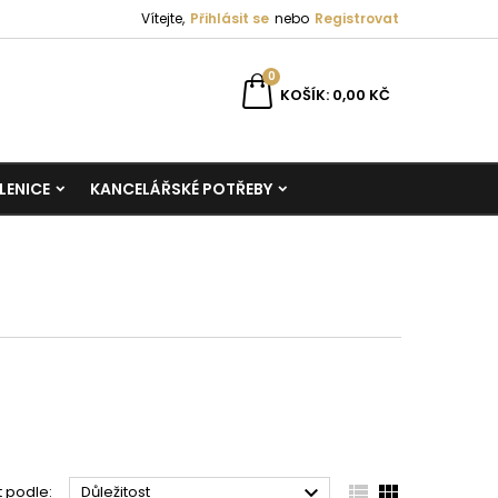
Vítejte,
Přihlásit se
nebo
Registrovat
0
KOŠÍK
0,00 KČ
LENICE
KANCELÁŘSKÉ POTŘEBY



t podle:
Důležitost