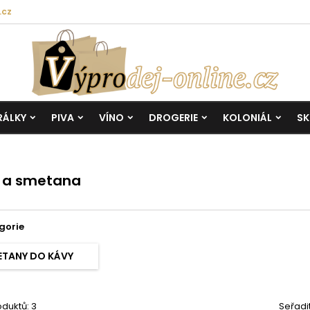
.cz
RÁLKY
PIVA
VÍNO
DROGERIE
KOLONIÁL
SK
 a smetana
gorie
ETANY DO KÁVY
duktů: 3
Seřadi