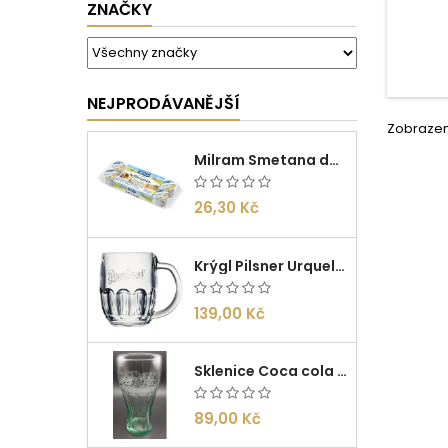
ZNAČKY
NEJPRODÁVANĚJŠÍ
Zobrazení
Milram Smetana do kávy Irish Cream 14g/10ks
26,30 Kč
Krýgl Pilsner Urquell 0,5l
139,00 Kč
Sklenice Coca cola 0,27l
89,00 Kč