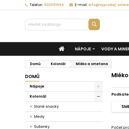
Telefon:
602391594
E-mail:
info@vyprodej-online
Vyhledávání
DOMŮ
NÁPOJE
VODY A MINE
Domů
Koloniál
Mléko a smetana
Mléko
DOMŮ
Nápoje
Podkate
Koloniál
Slané snacky
SM
Medy
Sušenky
Počet pro