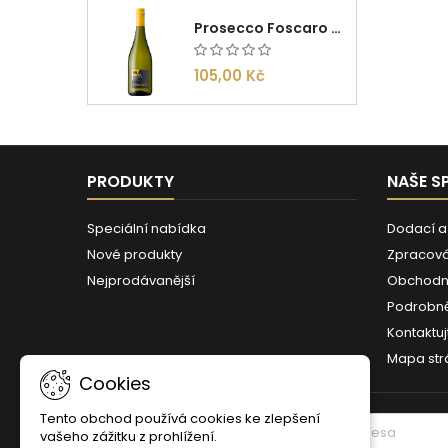
Prosecco Foscaro Frizzante DOC 0,75l
105,00 Kč
PRODUKTY
NAŠE S
Speciální nabídka
Dodací a
Nové produkty
Zpracová
Nejprodávanější
Obchodn
Podrobně
Kontaktuj
Mapa str
Cookies
Tento obchod používá cookies ke zlepšení
ODBĚR NOVINEK
vašeho zážitku z prohlížení.