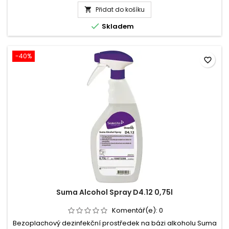
produktu
C16)benzyldimethylamoniumchloridy 0,75...
Přidat do košíku
Savo

univerzální

Skladem
dezinfekční
sprej
700ml
-40%
favorite_border
Suma Alcohol Spray D4.12 0,75l
Komentář(e):
0
Bezoplachový dezinfekční prostředek na bázi alkoholu Suma