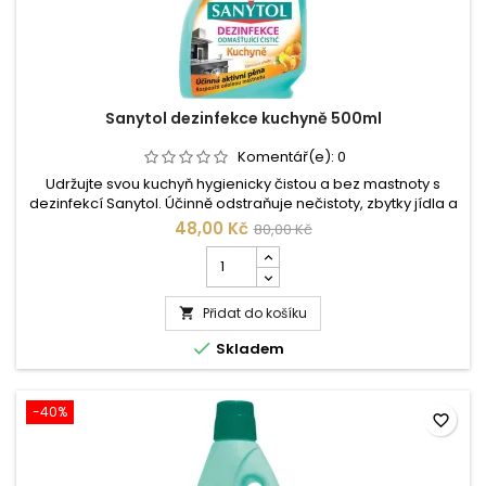
Sanytol dezinfekce kuchyně 500ml
Komentář(e):
0
Udržujte svou kuchyň hygienicky čistou a bez mastnoty s
dezinfekcí Sanytol. Účinně odstraňuje nečistoty, zbytky jídla a
mastnotu a zároveň ničí 99,9 % bakterií, plísní a virů. Bez
48,00 Kč
80,00 Kč
chlóru, s příjemnou citrusovou vůní. Ideální pro pracovní
Počet
desky, dřezy, sporáky a další kuchyňské povrchy. Objednejte
kusů
si Sanytol online a užívejte si čistotu a svěžest.
produktu
Přidat do košíku
Sanytol

dezinfekce

Skladem
kuchyně
500ml
-40%
favorite_border