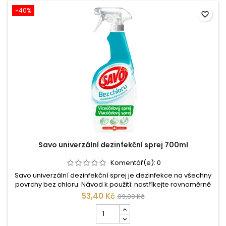
na
podlahy
-40%
favorite_border
a
plochy
1l
-
Eukalyptus
Savo univerzální dezinfekční sprej 700ml
Komentář(e):
0
Savo univerzální dezinfekční sprej je dezinfekce na všechny
povrchy bez chloru. Návod k použití: nastříkejte rovnoměrně
na čištěný povrch a setřete vlhkým hadříkem. Prozajištění
53,40 Kč
89,00 Kč
antibakteriálního účinku nechte působit 5 minut. V případě
Počet
silnéhoznečištění nechte působit 15 minut. Složení:
kusů
Dezinfekční látka: alkyl (C12-