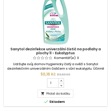
Sanytol dezinfekce univerzální čistič na podlahy a
plochy 1l - Eukalyptus
Komentář(e):
0
Udržujte svůj domov hygienicky čistý a svěží s Sanytol
dezinfekčním univerzálním čističem s vůní eukalyptu. Účinně
odstraňuje nečistoty, mastnotu a ničí 99,9 % bakterií, plísní a
50,16 Kč
83,60 Kč
virů. Vhodný na podlahy i omyvatelné povrchy. Bez chlóru a s
Počet
příjemnou vůní eukalyptu. Ekonomické 1l balení. Objednejte si
kusů
Sanytol online ještě dnes!
produktu
Přidat do košíku
Sanytol

dezinfekce

Skladem
univerzální
čistič