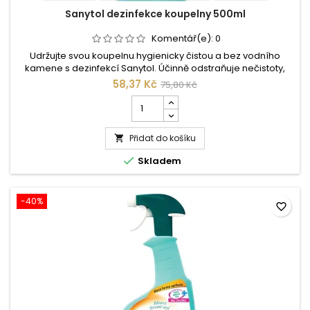
Sanytol dezinfekce koupelny 500ml
Komentář(e):
0
Udržujte svou koupelnu hygienicky čistou a bez vodního
kamene s dezinfekcí Sanytol. Účinně odstraňuje nečistoty,
zbytky mýdla a vodní kámen a zároveň ničí 99,9 % bakterií,
58,37 Kč
75,80 Kč
plísní a virů (včetně viru chřipky A H1N1, Herpes simplex virus a
Počet
Rotavirus). Bez chlóru, s příjemnou vůní. Vhodné pro všechny
kusů
povrchy v koupelně. Objednejte si Sanytol online a...
produktu
Přidat do košíku
Sanytol

dezinfekce

Skladem
koupelny
500ml
-40%
favorite_border