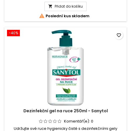
produktu
Přidat do košíku
Dezinfekční

gel

Poslední kus skladem
na
ruce
170ml
-
-40%
favorite_border
Sodex
Dezinfekční gel na ruce 250ml - Sanytol
Komentář(e):
0
Udržujte své ruce hygienicky čisté s dezinfekčními gely