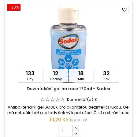
-20%
favorite_border
133
12
18
31
Dny
Hodiny
Min
Sek
Dezinfekční gel na ruce 170ml - Sodex
Komentář(e):
0
Antibakteriální gel SODEX pro okamžitou dezinfekci rukou. Gel
má netruální pH a je tedy šetrný k pokožce. Čistí a chrání ruce
před bakteriemi a viry. Vhodný pro každodenní použití.
111,20 Kč
139,00 Kč
Dexpanthenol a vitamin E spolu s glycerinem brání vysýchání
Počet
kůže. Návod k použití: gel je připraven k okamžité aplikaci.
kusů
Vezměte vhodné množství gelu a rozetřeteho po celých...