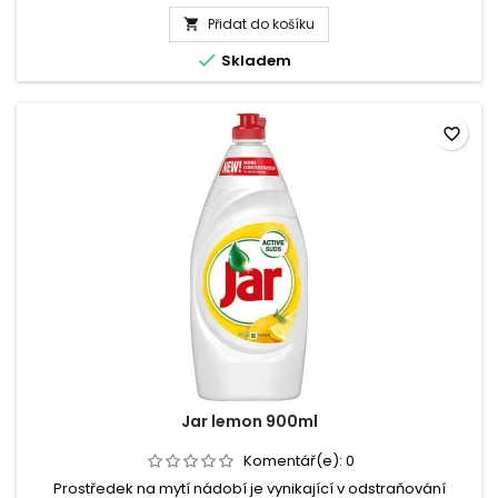
produktu
Přidat do košíku
Jar

Sensitive

Skladem
Chamomile
&
Vitamin
E
favorite_border
900ml
Jar lemon 900ml
Komentář(e):
0
Prostředek na mytí nádobí je vynikající v odstraňování