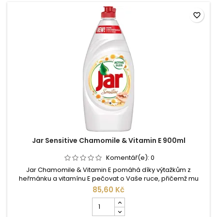
favorite_border
Jar Sensitive Chamomile & Vitamin E 900ml
Komentář(e):
0
Jar Chamomile & Vitamin E pomáhá díky výtažkům z
heřmánku a vitamínu E pečovat o Vaše ruce, přičemž mu
nechybí silná odmašťovací schopnost pro Vaše nádobí.
85,60 Kč
Prostředek na mytí nádobí je vynikající v odstraňování
Počet
mastnoty také ve studené vodě. Je jemný k vaším rukám a
kusů
napomáhá udržet hezký vzhled pokožky vašich rukou. ...