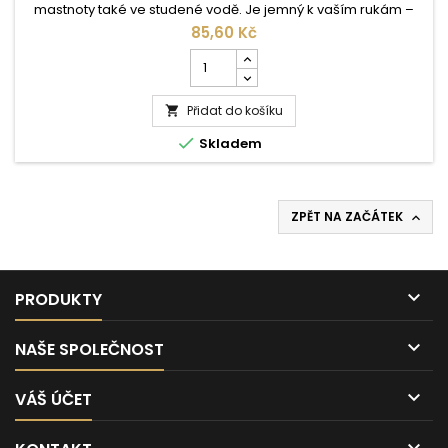
mastnoty také ve studené vodě. Je jemný k vaším rukám –
pomáhá udržet hezký vzhled pokožky a příjemný pocit z
85,60 Kč
vašich rukou. ...
Počet
kusů
produktu
Přidat do košíku
Jar

lemon

Skladem
900ml
ZPĚT NA ZAČÁTEK


PRODUKTY

NAŠE SPOLEČNOST

VÁŠ ÚČET
