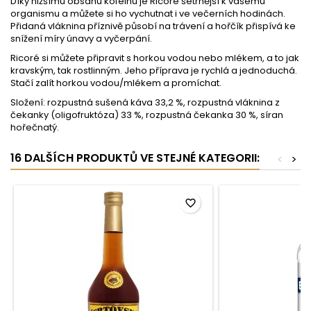
Díky nižšímu obsahu kofeinu je Ricoré šetrnější k vašemu
organismu a můžete si ho vychutnat i ve večerních hodinách.
Přidaná vláknina příznivě působí na trávení a hořčík přispívá ke
snížení míry únavy a vyčerpání.
Ricoré si můžete připravit s horkou vodou nebo mlékem, a to jak
kravským, tak rostlinným. Jeho příprava je rychlá a jednoduchá.
Stačí zalít horkou vodou/mlékem a promíchat.
Složení: rozpustná sušená káva 33,2 %, rozpustná vláknina z
čekanky (oligofruktóza) 33 %, rozpustná čekanka 30 %, síran
hořečnatý.
16 DALŠÍCH PRODUKTŮ VE STEJNÉ KATEGORII:
<
>
favorite_border