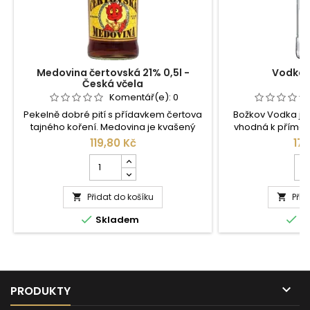
Medovina čertovská 21% 0,5l -
Vodka B
Česká včela
Komentář(e):
0
Pekelně dobré pití s přídavkem čertova
Božkov Vodka je 
tajného koření. Medovina je kvašený
vhodná k přímé 
alkoholický nápoj vyrobený z medu, vody
nejrůznějších 
119,80 Kč
177
a koření. Složení: voda,
gastronomii
Počet
Poč
med,cukr,líh,aroma,chmelový
nejprodávaněj
kusů
kus
extrakt,barviva:karamel,kyseliny:kyselinacitronová,konzervant:ox
produktu
pro
siřičitý. Výživové údaje: na 100 ml 660
Přidat do košíku
Medovina
Přid
Vo


KJ/155 kcal. ...
čertovská
Bož


Skladem
S
21%
0,5l
0,5l
-
Česká
včela

PRODUKTY