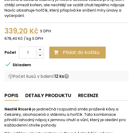
chtějí omezit kofein, ale nechtějí se vzdát chuti teplého nápoje.
Navíc obsahuje hořčík, který přispívá ke snížení míry únavy a
vyčerpání.
339,20 Kč
S DPH
678,40 Kč / kg S DPH
Přidat do košíku
Počet


Skladem
Počet kusů v balení:
12 ks
?
POPIS
DETAILY PRODUKTU
RECENZE
Nestlé Ricoré
je jedinečná rozpustná směs pražené kávy a
čekanky, obohacená o vlákninu a hořčík. Tato kombinace
přináší lahodný nápoj s jemnou chutí a vůní, který je ideální pro
každodenní chvíle pohody.