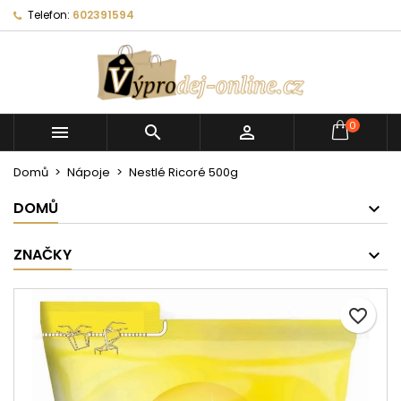
Telefon:
602391594
0



Domů
Nápoje
Nestlé Ricoré 500g
DOMŮ
ZNAČKY
favorite_border