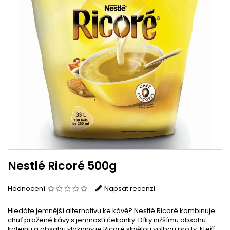
Nestlé Ricoré 500g
Hodnocení
Napsat recenzi
Hledáte jemnější alternativu ke kávě? Nestlé Ricoré kombinuje
chuť pražené kávy s jemností čekanky. Díky nižšímu obsahu
kofeinu a obsahu vlákniny je Ricoré skvělou volbou pro ty, kteří