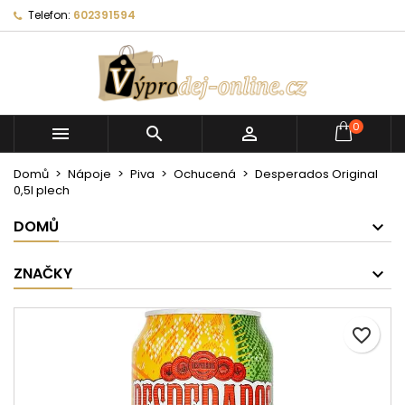
Telefon:
602391594
0



Domů
Nápoje
Piva
Ochucená
Desperados Original
0,5l plech
DOMŮ
ZNAČKY
favorite_border