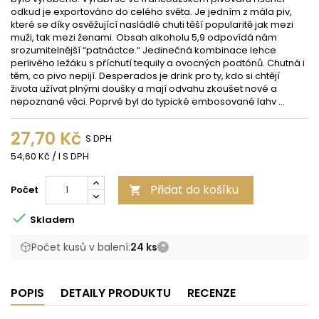
odkud je exportováno do celého světa. Je jedním z mála piv,
které se díky osvěžující nasládlé chuti těší popularitě jak mezi
muži, tak mezi ženami. Obsah alkoholu 5,9 odpovídá nám
srozumitelnější “patnáctce.“ Jedinečná kombinace lehce
perlivého ležáku s příchutí tequily a ovocných podtónů. Chutná i
těm, co pivo nepijí. Desperados je drink pro ty, kdo si chtějí
života užívat plnými doušky a mají odvahu zkoušet nové a
nepoznané věci. Poprvé byl do typické embosované lahv ...
27,70 Kč
S DPH
54,60 Kč / l S DPH
Přidat do košíku
Počet


Skladem
Počet kusů v balení:
24 ks
?
POPIS
DETAILY PRODUKTU
RECENZE