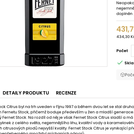
Neopakov
nejjemněj
doplněn .
431,
434,30 Kč
Počet

Skl
Poče
DETAILY PRODUKTU
RECENZE
ock Citrus byl na trh uveden v říjnu 1997 a během dvou let se stal dr
 Fernetu Stock, přičemž boduje především u žen a mladší generace. 
ký Fernet Stock. Na rozdíl od něj je však Fernet Stock Citrus sladší 
bylinek z celého světa, nejjemnějšího lihu, kvalitní vody a karamelov
 citrusových plodů nejvyšší kvality. Fernet Stock Citrus je vynikající 
 nepřeberného množství míchaných nápojů.