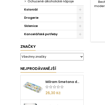
Ochucené alkoholické nápoje
Bech
moderní
Koloniál
če
Bechero
Drogerie
b
os
Sklenice
grapefr
Tato
Kancelářské potřeby
zážitek
s
ZNAČKY
NEJPRODÁVANĚJŠÍ
Milram Smetana do kávy Irish Cream 14g/10ks
26,30 Kč