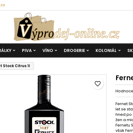
.cz
RÁLKY
PIVA
VÍNO
DROGERIE
KOLONIÁL
SK
t Stock Citrus 1l
Ferne
favorite_border
Hodnoc
Fernet St
let se st
hned po 
žen a ml
Fernetu S
však Fern