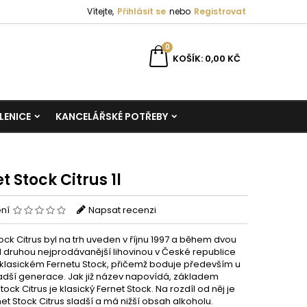
Vítejte,
Přihlásit se
nebo
Registrovat
0
KOŠÍK
0,00 KČ
LENICE
KANCELÁŘSKÉ POTŘEBY
t Stock Citrus 1l
ení
Napsat recenzi
ock Citrus byl na trh uveden v říjnu 1997 a během dvou
al druhou nejprodávanější lihovinou v České republice
klasickém Fernetu Stock, přičemž boduje především u
adší generace. Jak již název napovídá, základem
tock Citrus je klasický Fernet Stock. Na rozdíl od něj je
et Stock Citrus sladší a má nižší obsah alkoholu.