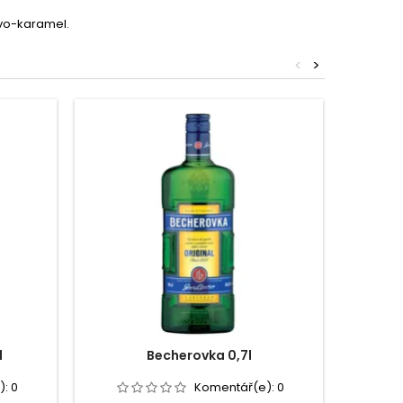
ivo-karamel.
<
>
l
Becherovka 0,7l
Fe
):
0
Komentář(e):
0