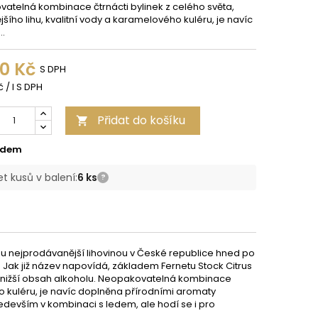
atelná kombinace čtrnácti bylinek z celého světa,
šího lihu, kvalitní vody a karamelového kuléru, je navíc
..
70 Kč
S DPH
 / l S DPH
Přidat do košíku

adem
t kusů v balení:
6 ks
?
uhou nejprodávanější lihovinou v České republice hned po
Jak již název napovídá, základem Fernetu Stock Citrus
a má nižší obsah alkoholu. Neopakovatelná kombinace
ého kuléru, je navíc doplněna přírodními aromaty
především v kombinaci s ledem, ale hodí se i pro