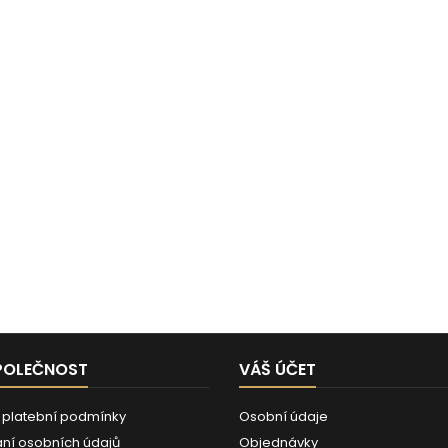
POLEČNOST
VÁŠ ÚČET
 platební podmínky
Osobní údaje
ní osobních údajů
Objednávky