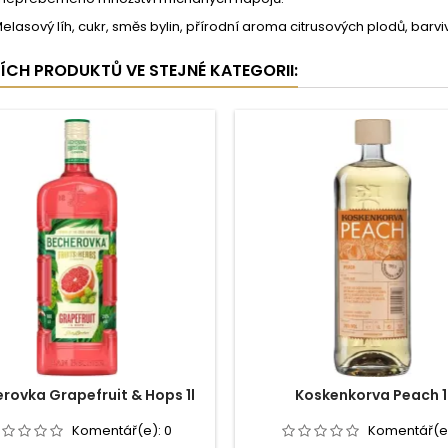
Melasový líh, cukr, směs bylin, přírodní aroma citrusových plodů, barv
ŠÍCH PRODUKTŮ VE STEJNÉ KATEGORII:
rovka Grapefruit & Hops 1l
Koskenkorva Peach 1
Komentář(e):
0
Komentář(e