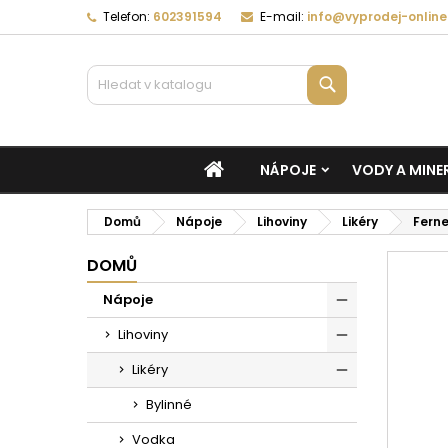
Telefon:
602391594
E-mail:
info@vyprodej-online
Vyhledávání
DOMŮ
NÁPOJE
VODY A MINE
Domů
Nápoje
Lihoviny
Likéry
Ferne
DOMŮ
Nápoje
Lihoviny
Likéry
Bylinné
Vodka