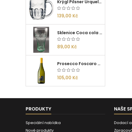
Krýgl Pilsner Urquell 0,5l
139,00 Kč
Sklenice Coca cola 0,27l
89,00 Kč
Prosecco Foscaro Frizzante DOC 0,75l
105,00 Kč
PRODUKTY
NAŠE S
Speciální nabídka
Dodací a
Nové produkty
Zpracová