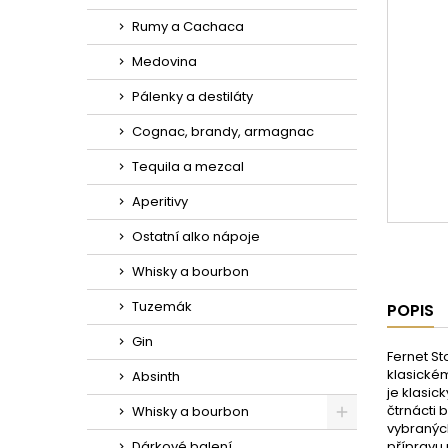
Rumy a Cachaca
Medovina
Pálenky a destiláty
Cognac, brandy, armagnac
Tequila a mezcal
Aperitivy
Ostatní alko nápoje
Whisky a bourbon
Tuzemák
POPIS
Gin
Fernet St
klasickém
Absinth
je klasic
čtrnácti 
Whisky a bourbon
vybraných
Dárkové balení
přípravu