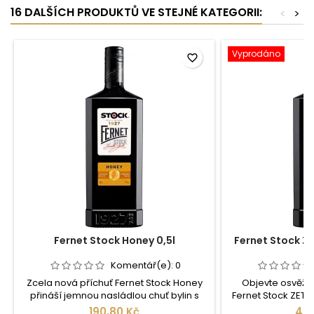
16 DALŠÍCH PRODUKTŮ VE STEJNÉ KATEGORII:
<
>
Vyprodáno
favorite_border
Fernet Stock Honey 0,5l
Fernet Stock Z
Komentář(e):
0
Zcela nová příchuť Fernet Stock Honey
Objevte osvěžuj
přináší jemnou nasládlou chuť bylin s
Fernet Stock ZET
minimální hořkostí. Skvěle chutná
moderní variant
190,80 Kč
459