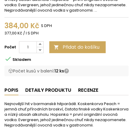
vodka. Evergreen, jehož jedinečnou chuť nikdy nezapomenete.
Nejprodávanější ovocná vodka v gastronomii. ...
384,00 Kč
S DPH
377,00 Kč / l S DPH
Přidat do košíku
Počet


Skladem
Počet kusů v balení:
12 ks
?
POPIS
DETAILY PRODUKTU
RECENZE
Nejnovější hit v barmanské hitparádě. Koskenkorva Peach =
jemná chuť přírodních broskví, čistota finské vodky Koskenkorva
a nízký obsah alkoholu. Hopsinka = první originální ovocná
vodka. Evergreen, jehož jedinečnou chuť nikdy nezapomenete.
Nejprodávanější ovocná vodka v gastronomii.