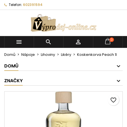
Telefon:
602391594
0



Domů
Nápoje
Lihoviny
Likéry
Koskenkorva Peach 1l
DOMŮ
ZNAČKY
favorite_border