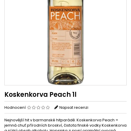
Koskenkorva Peach 1l
Hodnocení
Napsat recenzi
Nejnovější hit v barmanské hitparádě. Koskenkorva Peach =
jemná chuť přírodních broskví, čistota finské vodky Koskenkorva
a nízký obsah alkoholu. Hopsinka = první originální ovocná