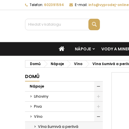
Telefon:
602391594
E-mail:
info@vyprodej-online
Vyhledávání
DOMŮ
NÁPOJE
VODY A MINE
Domů
Nápoje
Víno
Vína šumivá a perli
DOMŮ
Nápoje
Lihoviny
Piva
Víno
Vína šumivá a perlivá