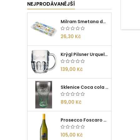
NEJPRODÁVANĚJŠÍ
cha
aroma
oboha
kte
Milram Smetana do kávy Irish Cream 14g/10ks
využívan
26,30 Kč
Krýgl Pilsner Urquell 0,5l
139,00 Kč
Sklenice Coca cola 0,27l
89,00 Kč
Prosecco Foscaro Frizzante DOC 0,75l
105,00 Kč