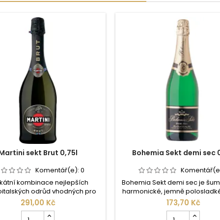
Martini sekt Brut 0,75l
Bohemia Sekt demi sec 0
Komentář(e):
0
Komentář(e
ikátní kombinace nejlepších
Bohemia Sekt demi sec je šum
italských odrůd vhodných pro
harmonické, jemně polosladké
vá vína, především z oblasti
svěží středně plné květnaté 
291,00 Kč
173,70 Kč
to (Chardonnay, Sauvignon,
Nejoblíbenější šumivé víno v
Počet
Počet
cco, Italský Ryzlink apod.) Je
republice. Vyznačuje s