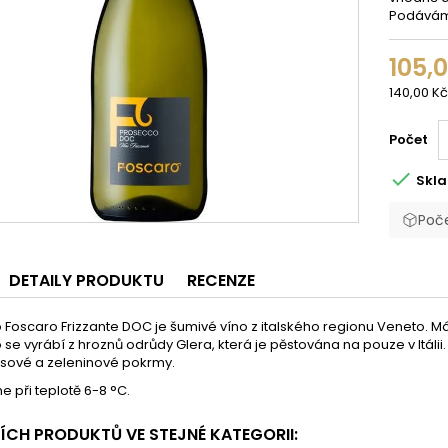
Podáváme 
105,
140,00 Kč
Počet

Skl
Poče
DETAILY PRODUKTU
RECENZE
Foscaro Frizzante DOC je šumivé víno z italského regionu Veneto. Má 
se vyrábí z hroznů odrůdy Glera, která je pěstována na pouze v Itál
sové a zeleninové pokrmy.
 při teplotě 6-8 °C.
ŠÍCH PRODUKTŮ VE STEJNÉ KATEGORII: