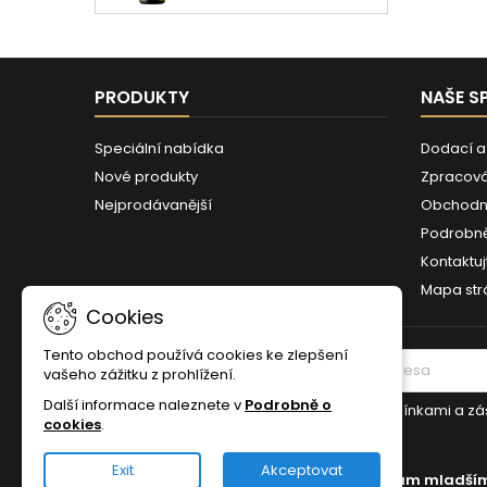
PRODUKTY
NAŠE S
Speciální nabídka
Dodací a
Nové produkty
Zpracová
Nejprodávanější
Obchodn
Podrobně
Kontaktuj
Mapa str
Cookies
Tento obchod používá cookies ke zlepšení
ODBĚR NOVINEK
vašeho zážitku z prohlížení.
Další informace naleznete v
Podrobně o
Souhlasím s podmínkami a z
cookies
.
osobních údajů
Exit
Akceptovat
Zákaz prodeje alkoholických nápojů osobám mladším 