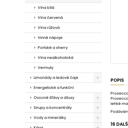
Vína bílá
Vína červená
Vína růžová
Vinné nápoje
Portské a sherry
Vína nealkoholická
Vermuty
Limonády a ledové čaje
POPIS
Energetické a funkční
Prosecco 
Ovocné šťávy a džusy
Prosecco 
lehké ma
Sirupy a koncentráty
Podáváme
Vody a minerálky
16 DAL
Káva