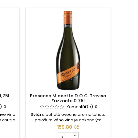
,75l
Prosecco Mionetto D.O.C. Treviso
Prosec
Frizzante 0,75l
):
0
Komentář(e):
0
ivé víno
Svěží a bohaté ovocné aroma tohoto
Špičko
 chuti a
pološumivého vína je dokonalým
Vyn
vůně.
výrazem stylu Mionetto. Barva světle
dlouhotrv
159,80 Kč
 České
slámově žlutá, se zelenkavými odlesky.
tóny ja
Počet
e
Buket vistárie, typické aroma odrůdy
roku