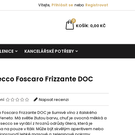
Vítejte,
Přihlásit se
nebo
Registrovat
0
KOŠÍK
0,00 KČ
LENICE
KANCELÁŘSKÉ POTŘEBY
ecco Foscaro Frizzante DOC
ení
Napsat recenzi
 Foscaro Frizzante DOC je šumivé víno z italského
Veneto. Má světle žlutou barvu, chuť je ovocná měkká a
osecco se vyrábí z hroznů odrůdy Glera, která je
a na pouze v Itálii. Může být skvělým aperitivem nebo
oprovodí lehké masové a zeleninové pokrmy.