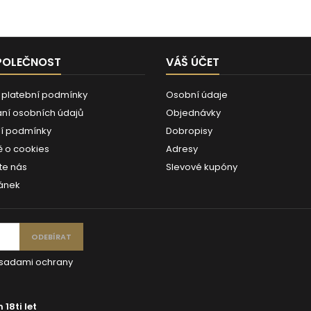
POLEČNOST
VÁŠ ÚČET
 platební podmínky
Osobní údaje
ní osobních údajů
Objednávky
í podmínky
Dobropisy
 o cookies
Adresy
te nás
Slevové kupóny
ánek
ásadami ochrany
18ti let