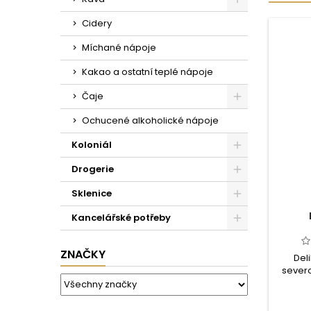
Cidery
Míchané nápoje
Kakao a ostatní teplé nápoje
Čaje
Ochucené alkoholické nápoje
Koloniál
Drogerie
Sklenice
Kancelářské potřeby
ZNAČKY
Del
severo
šumi
Vene
Prose