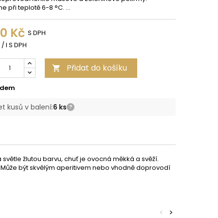
při teplotě 6-8 °C. ...
00 Kč
S DPH
 / l S DPH
Přidat do košíku

adem
t kusů v balení:
6 ks
?
světle žlutou barvu, chuť je ovocná měkká a svěží.
ii. Může být skvělým aperitivem nebo vhodně doprovodí
<
>