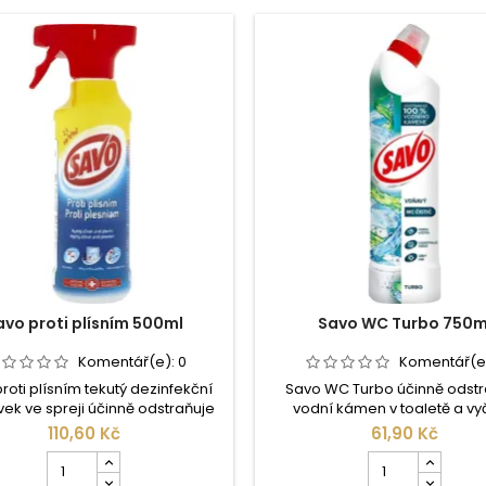
avo proti plísním 500ml
Savo WC Turbo 750m
Komentář(e):
0
Komentář(e
roti plísním tekutý dezinfekční
Savo WC Turbo účinně odstr
vek ve spreji účinně odstraňuje
vodní kámen v toaletě a vyči
ny druhy plísní a hub. Povrch
hluboce usazené nečistoty. To
110,60 Kč
61,90 Kč
ikuje a krásně vybělí. Můžete jej
tak hygienicky čistá. Příjemn
Počet
Počet
žít na různé povrchy: stěny,
zanechá vaši toaletu svěží po
kusů
kusů