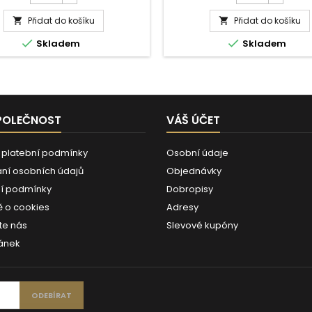
iku, obklady a spáry, omítky,
dobu. Použití : Vyznačené pl
produktu
produktu
kámen, smalt, plasty, akrylátové
uzávěru stlačte k sobě, poot
Přidat do košíku
Savo
Přidat do košíku
Savo


, silikon, guma, nerez. Použití :
otevřete. Trysku vložte pod hor
proti
WC
ačte bezpečnostní pojistku a
toaletní mísy a stlačením 


Skladem
Skladem
plísním
Turbo
současně otočte trysku...
naneste přípravek tak, aby po
500ml
750ml
POLEČNOST
VÁŠ ÚČET
 platební podmínky
Osobní údaje
ní osobních údajů
Objednávky
í podmínky
Dobropisy
 o cookies
Adresy
te nás
Slevové kupóny
ánek