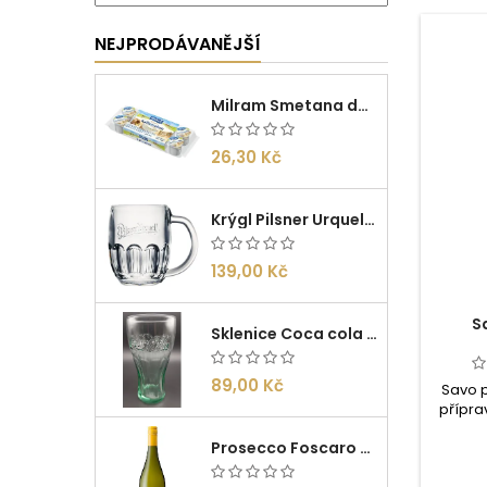
NEJPRODÁVANĚJŠÍ
Milram Smetana do kávy Irish Cream 14g/10ks
26,30 Kč
Krýgl Pilsner Urquell 0,5l
139,00 Kč
S
Sklenice Coca cola 0,27l
89,00 Kč
Savo p
přípra
všech
Prosecco Foscaro Frizzante DOC 0,75l
vydezinf
pou