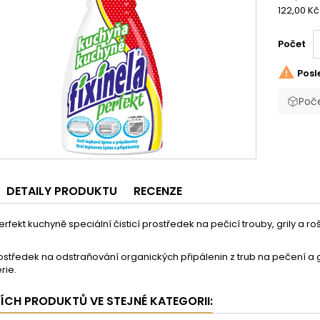
122,00 Kč
Počet

Posl
Poče
DETAILY PRODUKTU
RECENZE
perfekt kuchyně speciální čisticí prostředek na pečicí trouby, grily a 
.
rostředek na odstraňování organických připálenin z trub na pečení a g
rie.
ŠÍCH PRODUKTŮ VE STEJNÉ KATEGORII: