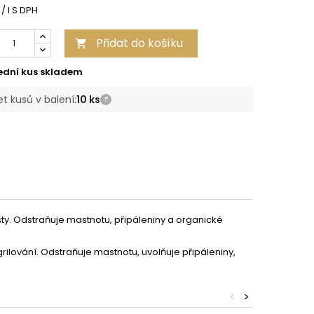
 / l S DPH
Přidat do košíku

ední kus skladem
t kusů v balení:
10 ks
?
rošty. Odstraňuje mastnotu, připáleniny a organické
rilování. Odstraňuje mastnotu, uvolňuje připáleniny,
<
>