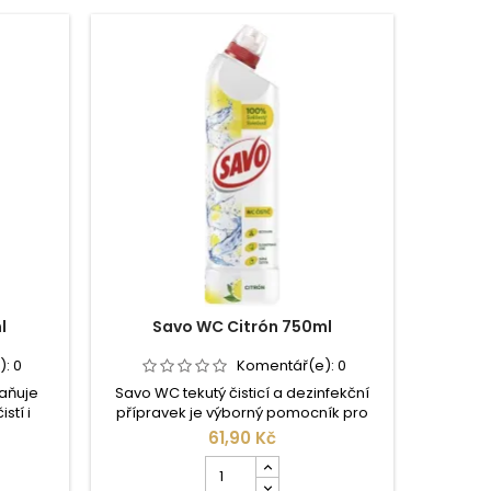
-30%
l
Savo WC Citrón 750ml
):
0
Komentář(e):
0
aňuje
Savo WC tekutý čisticí a dezinfekční
Účinně a
stí i
přípravek je výborný pomocník pro
usa
aleta je
čistou, dezinfikovanou a zářivě bílou
omyvatel
61,90 Kč
á vůně
toaletu bez usazenin. Spolehlivě
povrchy
Počet
 dlouhou
likviduje bakterie, viry a mikroskopické
voní. 
kusů