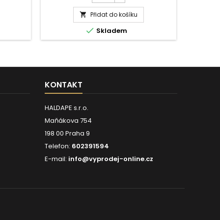
ochy na
houby. Vůně citronu zanechá vaši
obklád
produktu
očte a
toaletu svěží po dlouhou dobu. Použití :
plastové
Přidat do košíku
Savo

ní okraj
Vyznačené plochy na uzávěru stlačte k
Příprave
WC
láhve
sobě, pootočte a otevřete. Trysku
setřet

Skladem
Citrón
kryl...
vložte pod horní okraj mísy...
zaschlý
750ml
KONTAKT
HALDAPE s.r.o.
Maňákova 754
198 00 Praha 9
Telefon:
602391594
E-mail:
info@vyprodej-online.cz