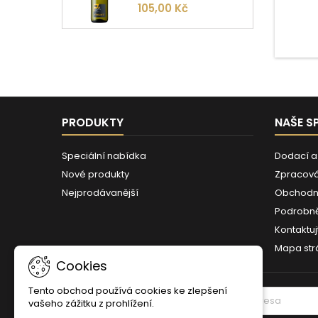
keram
105,00 Kč
zdivo, 
povrchy
Stl
PRODUKTY
NAŠE S
Speciální nabídka
Dodací a
Nové produkty
Zpracová
Nejprodávanější
Obchodn
Podrobně
Kontaktuj
Mapa str
Cookies
Tento obchod používá cookies ke zlepšení
ODBĚR NOVINEK
vašeho zážitku z prohlížení.