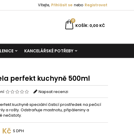
Vítejte,
Přihlásit se
nebo
Registrovat
0
KOŠÍK
0,00 KČ
LENICE
KANCELÁŘSKÉ POTŘEBY
nela perfekt kuchyně 500ml
ení
Napsat recenzi
perfekt kuchyně speciální čisticí prostředek na pečicí
rily a rošty. Odstraňuje mastnotu, připáleniny a
é nečistoty.
0 Kč
S DPH