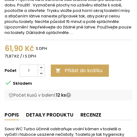
dobu. Použití : Vyznačené plochy na uzávěru stlačte k sobě,
pootočte a otevřete. Trysku vložte pod horní okraj toaletní mísy
a stlačením láhve naneste přípravek tak, aby pokryl celou
plochu toalety. Nechte působit 15 minut a poté spláchněte.
Upozornění: Nepřelévejte do žádné jiné lahve. Používejte pouze
na toalety. Důkladně opláchněte. ...
61,90 Kč
S DPH
71,87 Kč / l S DPH
Přidat do košíku
Počet


Skladem
Počet kusů v balení:
12 ks
?
POPIS
DETAILY PRODUKTU
RECENZE
Savo WC Turbo účinně odstraňuje vodní kámen v toaletě a
vyčistí i hluboce usazené nečistoty. Toaleta je tak hygienicky