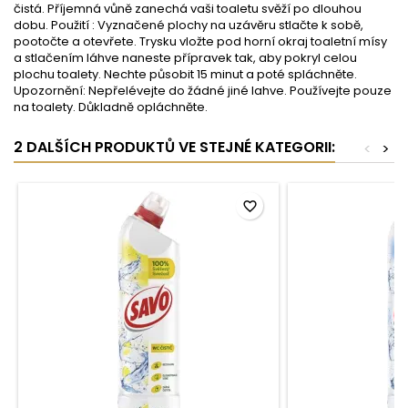
čistá. Příjemná vůně zanechá vaši toaletu svěží po dlouhou
dobu. Použití : Vyznačené plochy na uzávěru stlačte k sobě,
pootočte a otevřete. Trysku vložte pod horní okraj toaletní mísy
a stlačením láhve naneste přípravek tak, aby pokryl celou
plochu toalety. Nechte působit 15 minut a poté spláchněte.
Upozornění: Nepřelévejte do žádné jiné lahve. Používejte pouze
na toalety. Důkladně opláchněte.
2 DALŠÍCH PRODUKTŮ VE STEJNÉ KATEGORII:
<
>
favorite_border