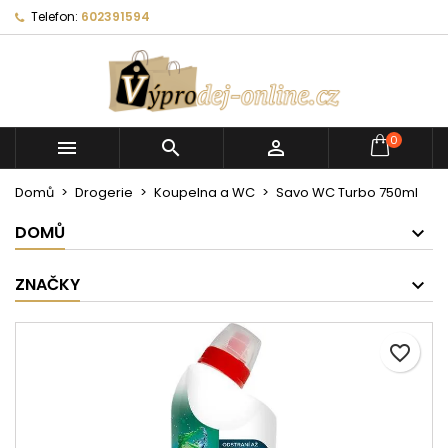
Telefon:
602391594
0



Domů
Drogerie
Koupelna a WC
Savo WC Turbo 750ml
DOMŮ
ZNAČKY
favorite_border