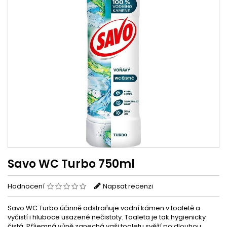
Savo WC Turbo 750ml
Hodnocení
Napsat recenzi
Savo WC Turbo účinně odstraňuje vodní kámen v toaletě a
vyčistí i hluboce usazené nečistoty. Toaleta je tak hygienicky
čistá. Příjemná vůně zanechá vaši toaletu svěží po dlouhou