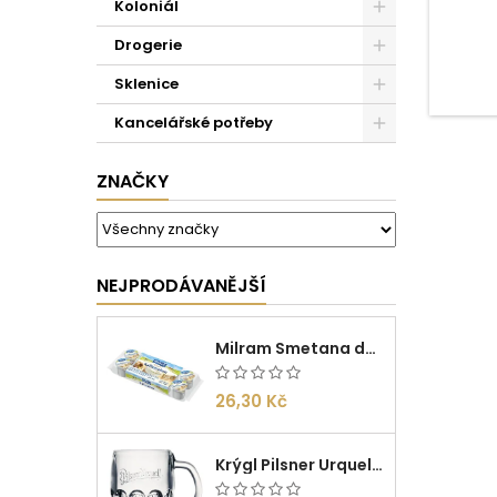
Koloniál
o kval
pouhé
Drogerie
mas
Jac
Sklenice
uvědo
doh
Kancelářské potřeby
ZNAČKY
NEJPRODÁVANĚJŠÍ
Milram Smetana do kávy Irish Cream 14g/10ks
26,30 Kč
Krýgl Pilsner Urquell 0,5l