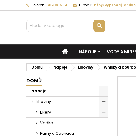
Telefon:
602391594
E-mail:
info@vyprodej-online
Vyhledávání
DOMŮ
NÁPOJE
VODY A MINE
Domů
Nápoje
Lihoviny
Whisky a bourb
DOMŮ
Nápoje
Lihoviny
Likéry
Vodka
Rumy a Cachaca