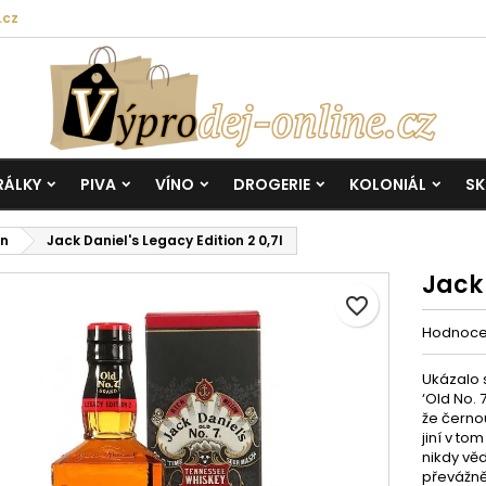
.cz
RÁLKY
PIVA
VÍNO
DROGERIE
KOLONIÁL
SK
on
Jack Daniel's Legacy Edition 2 0,7l
Jack 
favorite_border
Hodnoc
Ukázalo 
‘Old No. 
že černo
jiní v t
nikdy věd
převážně