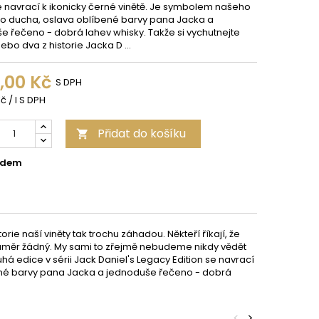
se navrací k ikonicky černé vinětě. Je symbolem našeho
ho ducha, oslava oblíbené barvy pana Jacka a
e řečeno - dobrá lahev whisky. Takže si vychutnejte
bo dva z historie Jacka D ...
9,00 Kč
S DPH
č / l S DPH
Přidat do košíku

adem
orie naší viněty tak trochu záhadou. Někteří říkají, že
í záměr žádný. My sami to zřejmě nebudeme nikdy vědět
ruhá edice v sérii Jack Daniel's Legacy Edition se navrací
bené barvy pana Jacka a jednoduše řečeno - dobrá
<
>