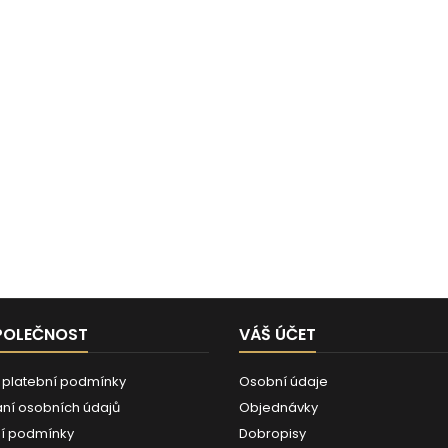
POLEČNOST
VÁŠ ÚČET
 platební podmínky
Osobní údaje
ní osobních údajů
Objednávky
í podmínky
Dobropisy