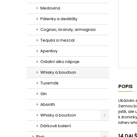
Medovina
Pálenky a destiláty
Cognac, brandy, armagnac
Tequila a mezcal
Aperitivy
Ostatní alko nápoje
Whisky a bourbon
Tuzemák
POPIS
Gin
Ukázalo s
Absinth
černou ba
jistě, al
Whisky a bourbon
k ikonic
lahev whi
Dárkové balení
14 DAL
Piva