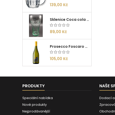
139,00 Kč
Sklenice Coca cola 0,27l
89,00 Kč
Prosecco Foscaro Frizzante DOC 0,75l
105,00 Kč
PRODUKTY
NAŠE S
Speciální nabídka
Dodací a
Nové produkty
Zpracová
Nejprodávanější
Obchodn