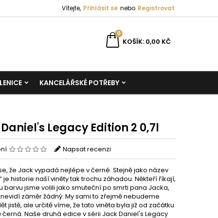
Vítejte,
Přihlásit se
nebo
Registrovat
0
KOŠÍK
0,00 KČ
LENICE
KANCELÁŘSKÉ POTŘEBY
Daniel's Legacy Edition 2 0,7l
ení
Napsat recenzi
se, že Jack vypadá nejlépe v černé. Stejně jako název
7’ je historie naší viněty tak trochu záhadou. Někteří říkají,
u barvu jsme volili jako smuteční po smrti pana Jacka,
om nevidí záměr žádný. My sami to zřejmě nebudeme
ět jistě, ale určitě víme, že tato viněta byla již od začátku
 černá. Naše druhá edice v sérii Jack Daniel's Legacy