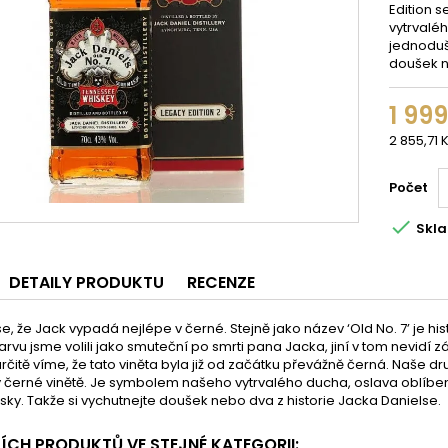
Edition 
vytrvalé
jednoduš
doušek ne
1 99
2 855,71 K
Počet

Skl
DETAILY PRODUKTU
RECENZE
e, že Jack vypadá nejlépe v černé. Stejně jako název ‘Old No. 7’ je hist
rvu jsme volili jako smuteční po smrti pana Jacka, jiní v tom nevid
e určitě víme, že tato viněta byla již od začátku převážně černá. Naše d
ky černé vinětě. Je symbolem našeho vytrvalého ducha, oslava oblí
sky. Takže si vychutnejte doušek nebo dva z historie Jacka Danielse.
ŠÍCH PRODUKTŮ VE STEJNÉ KATEGORII: