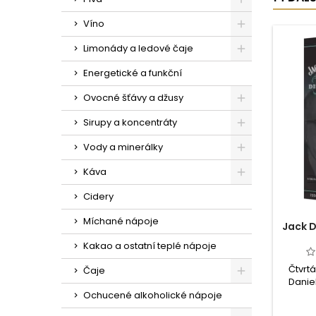
Víno
Limonády a ledové čaje
Energetické a funkční
Ovocné šťávy a džusy
Sirupy a koncentráty
Vody a minerálky
Káva
Cidery
Míchané nápoje
Jack D
Kakao a ostatní teplé nápoje
Čtvrt
Čaje
Daniel
období 
Ochucené alkoholické nápoje
master 