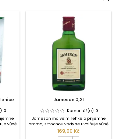
lenice
Jameson 0,2l
):
0
Komentář(e):
0
říjemné
Jameson má velmi lehké a příjemné
Wild Tur
uje vůně
aroma, s trochou vody se uvolňuje vůně
nejsilně
em
medové plástve a sluncem
6 až 8 l
169,00 Kč
 vůně
rozpáleného dřeva. Ovšem vůně
mi
Počet