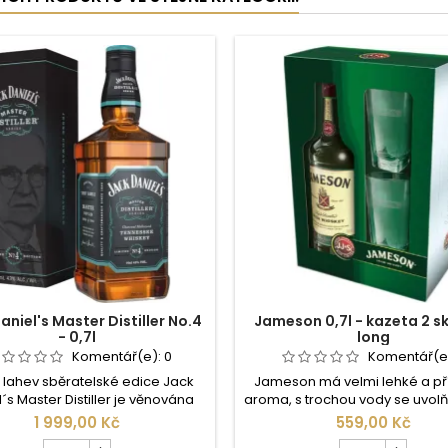
aniel's Master Distiller No.4
Jameson 0,7l - kazeta 2 sk
- 0,7l
long
Komentář(e):
0
Komentář(e
á lahev sběratelské edice Jack
Jameson má velmi lehké a p
´s Master Distiller je věnována
aroma, s trochou vody se uvolň
1964 - 1966, kdy zastával funkci
medové plástve a slunc
1 999,00 Kč
559,00 Kč
distillera Jess Gamble, který se
rozpáleného dřeva. Ovšem
Počet
Počet