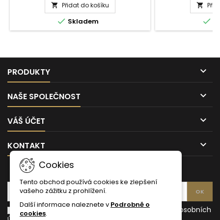
Přidat do košíku
Finlandia
Přid
Ko


mrazu a její 
Grapefruit
Vo
Koskenkorva vodka


Skladem
S
1l
0,7l
dílo, kle

PRODUKTY

NAŠE SPOLEČNOST

VÁŠ ÚČET

KONTAKT
Cookies
ODBĚR NOVINEK
Tento obchod používá cookies ke zlepšení
vašeho zážitku z prohlížení.
Další informace naleznete v
Podrobně o
Souhlasím s podmínkami a zásadami ochrany osobních
cookies
.
údajů