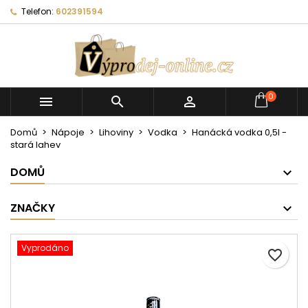
Telefon:
602391594
0



Domů
Nápoje
Lihoviny
Vodka
Hanácká vodka 0,5l -
stará lahev
DOMŮ
ZNAČKY
Vyprodáno
favorite_border