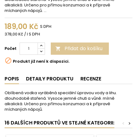
alkalická. Určeno pro přímou konzumaci a k přípravě
míchaných nápojů. ...
189,00 Kč
S DPH
378,00 Kč / l S DPH
Přidat do košíku
Počet


Produkt již není k dispozici.
POPIS
DETAILY PRODUKTU
RECENZE
Oblíbená vodka vyráběná speciální úpravou vody a lihu.
dlouhodobě stařená. Vysoce jemné chuti a vůně. mírně
alkalická. Určeno pro přímou konzumaci a k přípravě
míchaných nápojů.
16 DALŠÍCH PRODUKTŮ VE STEJNÉ KATEGORII:
<
>