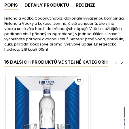
POPIS
DETAILY PRODUKTU
RECENZE
Finlandia vodka Coconut nabízí dokonale vyváženou kombinaci
Finlandia Vodky a kokosu. Jemná, čistě ochucená, ale silná
vodka se skvěle hodí i do míchaných nápojů. V těch složitějších
podtrhne chuť přidaných ingrediencí, v jednodušších si zase
vychutnáte přírodní ovocnou chuť. Složení: pitná voda, obilný líh,
cukr, přírodní kokosové aroma. Výživové údaje: Energetická
hodnota 218 kcal/100ml.
16 DALŠÍCH PRODUKTŮ VE STEJNÉ KATEGORII:
<
>
favorite_border