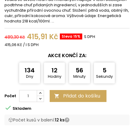
podtrhne chuť přidaných ingrediencí, v jednodušších si zase
vychutnáte přírodní ovocnou chuť. Složení: pitná voda, obilný líh,
cukr, přírodní kokosové aroma. Výživové údaje: Energetická
hodnota 218 kcal/100ml. ...
415,91 Kč
Sleva 15%
S DPH
489,30 Kč
415,06 Kč / l S DPH
AKCE KONČÍ ZA:
134
12
56
5
Dny
Hodiny
Minuty
Sekundy
Přidat do košíku
Počet


Skladem
Počet kusů v balení:
12 ks
?