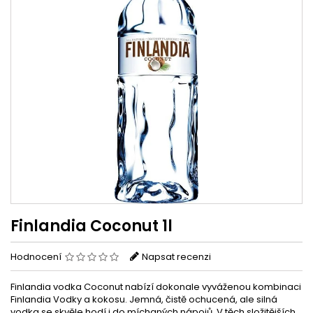
Finlandia Coconut 1l
Hodnocení
Napsat recenzi
Finlandia vodka Coconut nabízí dokonale vyváženou kombinaci
Finlandia Vodky a kokosu. Jemná, čistě ochucená, ale silná
vodka se skvěle hodí i do míchaných nápojů. V těch složitějších