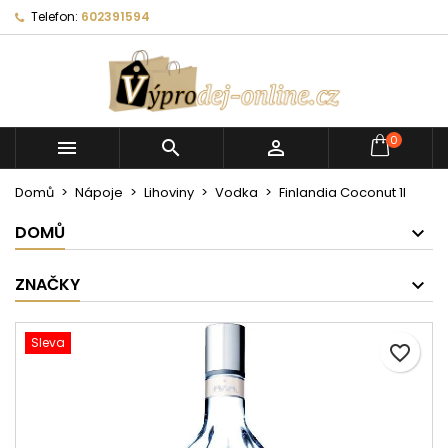
Telefon:
602391594
0



Domů
Nápoje
Lihoviny
Vodka
Finlandia Coconut 1l
DOMŮ
ZNAČKY
Sleva
favorite_border