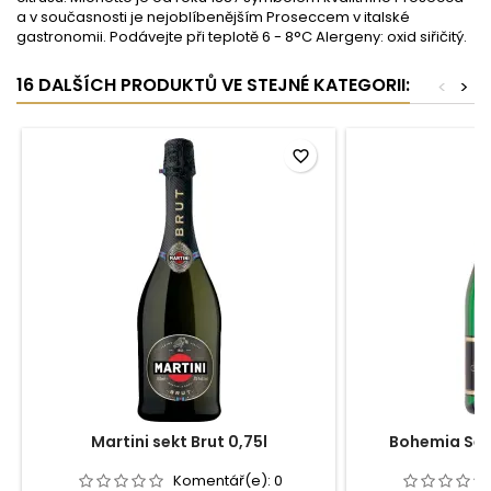
a v současnosti je nejoblíbenějším Proseccem v italské
gastronomii. Podávejte při teplotě 6 - 8°C Alergeny: oxid siřičitý.
16 DALŠÍCH PRODUKTŮ VE STEJNÉ KATEGORII:
<
>
favorite_border
Martini sekt Brut 0,75l
Bohemia Sekt
Komentář(e):
0