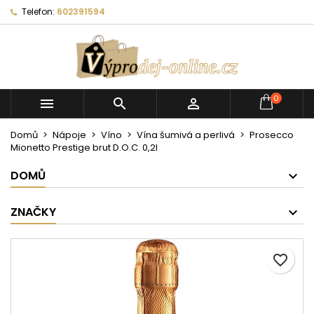
Telefon:
602391594
0



Domů
Nápoje
Víno
Vína šumivá a perlivá
Prosecco
Mionetto Prestige brut D.O.C. 0,2l
DOMŮ
ZNAČKY
favorite_border