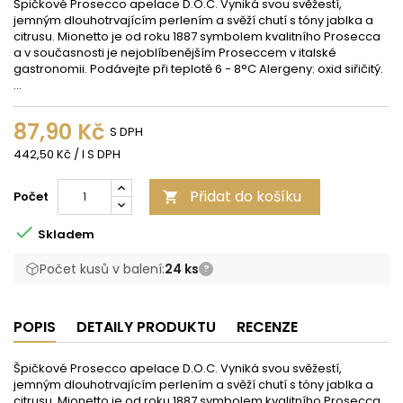
Špičkové Prosecco apelace D.O.C. Vyniká svou svěžestí,
jemným dlouhotrvajícím perlením a svěží chutí s tóny jablka a
citrusu. Mionetto je od roku 1887 symbolem kvalitního Prosecca
a v současnosti je nejoblíbenějším Proseccem v italské
gastronomii. Podávejte při teplotě 6 - 8°C Alergeny: oxid siřičitý.
...
87,90 Kč
S DPH
442,50 Kč / l S DPH
Přidat do košíku
Počet


Skladem
Počet kusů v balení:
24 ks
?
POPIS
DETAILY PRODUKTU
RECENZE
Špičkové Prosecco apelace D.O.C. Vyniká svou svěžestí,
jemným dlouhotrvajícím perlením a svěží chutí s tóny jablka a
citrusu. Mionetto je od roku 1887 symbolem kvalitního Prosecca