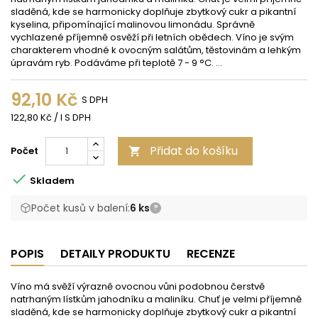
sladěná, kde se harmonicky doplňuje zbytkový cukr a pikantní
kyselina, připomínající malinovou limonádu. Správně
vychlazené příjemně osvěží při letních obědech. Víno je svým
charakterem vhodné k ovocným salátům, těstovinám a lehkým
úpravám ryb. Podáváme při teplotě 7 - 9 °C. ...
92,10 Kč
S DPH
122,80 Kč / l S DPH
Přidat do košíku
Počet


Skladem
Počet kusů v balení:
6 ks
?
POPIS
DETAILY PRODUKTU
RECENZE
Víno má svěží výrazně ovocnou vůni podobnou čerstvě
natrhaným lístkům jahodníku a maliníku. Chuť je velmi příjemně
sladěná, kde se harmonicky doplňuje zbytkový cukr a pikantní