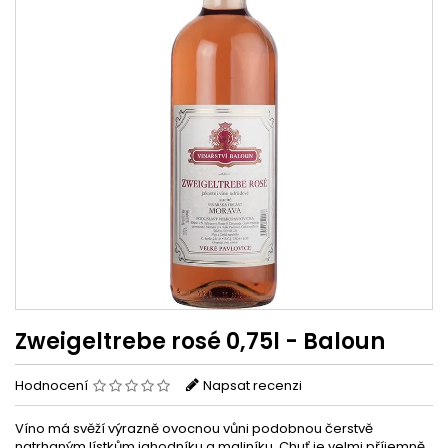
Zweigeltrebe rosé 0,75l - Baloun
Hodnocení
Napsat recenzi
Víno má svěží výrazně ovocnou vůni podobnou čerstvě
natrhaným lístkům jahodníku a maliníku. Chuť je velmi příjemně