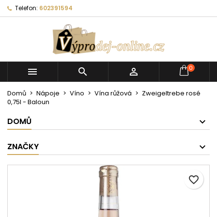
Telefon:
602391594
0



Domů
Nápoje
Víno
Vína růžová
Zweigeltrebe rosé
0,75l - Baloun
DOMŮ
ZNAČKY
favorite_border