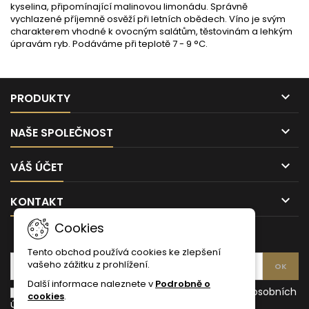
kyselina, připomínající malinovou limonádu. Správně
vychlazené příjemně osvěží při letních obědech. Víno je svým
charakterem vhodné k ovocným salátům, těstovinám a lehkým
úpravám ryb. Podáváme při teplotě 7 - 9 °C.

PRODUKTY

NAŠE SPOLEČNOST

VÁŠ ÚČET

KONTAKT
Cookies
ODBĚR NOVINEK
Tento obchod používá cookies ke zlepšení
vašeho zážitku z prohlížení.
Další informace naleznete v
Podrobně o
Souhlasím s podmínkami a zásadami ochrany osobních
cookies
.
údajů