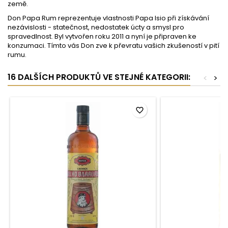
země.
Don Papa Rum reprezentuje vlastnosti Papa Isio při získávání
nezávislosti - statečnost, nedostatek úcty a smysl pro
spravedlnost. Byl vytvořen roku 2011 a nyní je připraven ke
konzumaci. Tímto vás Don zve k převratu vašich zkušeností v pití
rumu.
16 DALŠÍCH PRODUKTŮ VE STEJNÉ KATEGORII:
<
>
favorite_border