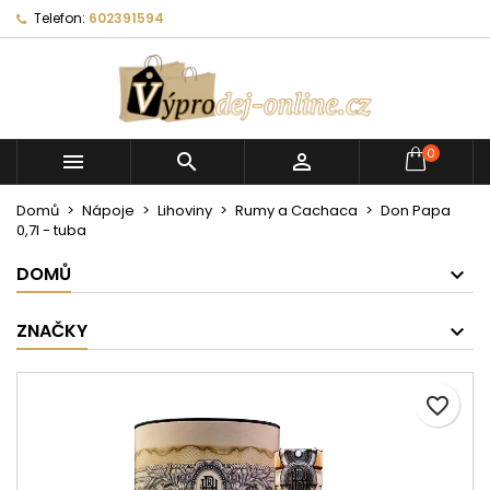
Telefon:
602391594
0



Domů
Nápoje
Lihoviny
Rumy a Cachaca
Don Papa
0,7l - tuba
DOMŮ
ZNAČKY
favorite_border