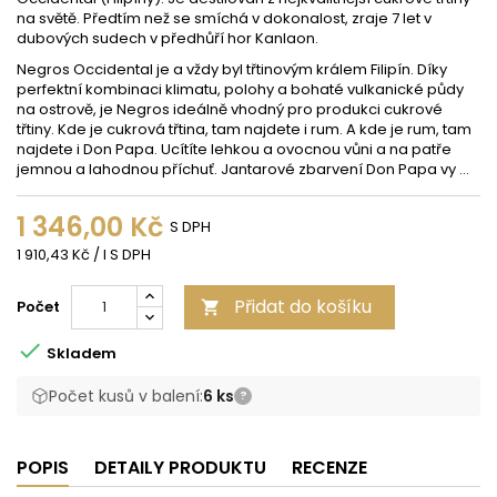
na světě. Předtím než se smíchá v dokonalost, zraje 7 let v
dubových sudech v předhůří hor Kanlaon.
Negros Occidental je a vždy byl třtinovým králem Filipín. Díky
perfektní kombinaci klimatu, polohy a bohaté vulkanické půdy
na ostrově, je Negros ideálně vhodný pro produkci cukrové
třtiny. Kde je cukrová třtina, tam najdete i rum. A kde je rum, tam
najdete i Don Papa. Ucítíte lehkou a ovocnou vůni a na patře
jemnou a lahodnou příchuť. Jantarové zbarvení Don Papa vy ...
1 346,00 Kč
S DPH
1 910,43 Kč / l S DPH
Přidat do košíku
Počet


Skladem
Počet kusů v balení:
6 ks
?
POPIS
DETAILY PRODUKTU
RECENZE