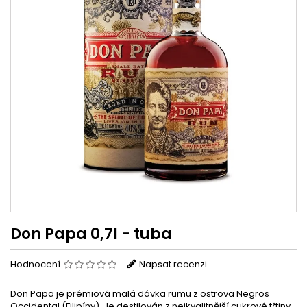
Don Papa 0,7l - tuba
Hodnocení
Napsat recenzi
Don Papa je prémiová malá dávka rumu z ostrova Negros
Occidental (Filipíny). Je destilován z nejkvalitnější cukrové třtiny