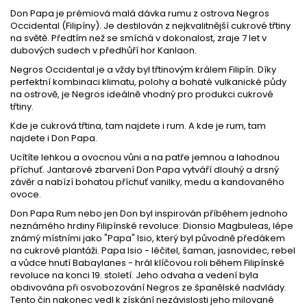
Don Papa je prémiová malá dávka rumu z ostrova Negros
Occidental (Filipíny). Je destilován z nejkvalitnější cukrové třtiny
na světě. Předtím než se smíchá v dokonalost, zraje 7 let v
dubových sudech v předhůří hor Kanlaon.
Negros Occidental je a vždy byl třtinovým králem Filipín. Díky
perfektní kombinaci klimatu, polohy a bohaté vulkanické půdy
na ostrově, je Negros ideálně vhodný pro produkci cukrové
třtiny.
Kde je cukrová třtina, tam najdete i rum. A kde je rum, tam
najdete i Don Papa.
Ucítíte lehkou a ovocnou vůni a na patře jemnou a lahodnou
příchuť. Jantarové zbarvení Don Papa vytváří dlouhý a drsný
závěr a nabízí bohatou příchuť vanilky, medu a kandovaného
ovoce.
Don Papa Rum nebo jen Don byl inspirován příběhem jednoho
neznámého hrdiny Filipínské revoluce: Dionsio Magbuleas, lépe
známý místními jako "Papa" Isio, který byl původně předákem
na cukrové plantáži. Papa Isio - léčitel, šaman, jasnovidec, rebel
a vůdce hnutí Babaylanes - hrál klíčovou roli během Filipínské
revoluce na konci 19. století. Jeho odvaha a vedení byla
obdivována při osvobozování Negros ze španělské nadvlády.
Tento čin nakonec vedl k získání nezávislosti jeho milované