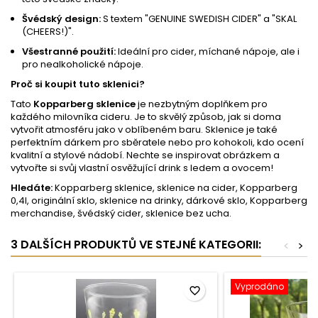
Švédský design:
S textem "GENUINE SWEDISH CIDER" a "SKAL
(CHEERS!)".
Všestranné použití:
Ideální pro cider, míchané nápoje, ale i
pro nealkoholické nápoje.
Proč si koupit tuto sklenici?
Tato
Kopparberg sklenice
je nezbytným doplňkem pro
každého milovníka cideru. Je to skvělý způsob, jak si doma
vytvořit atmosféru jako v oblíbeném baru. Sklenice je také
perfektním dárkem pro sběratele nebo pro kohokoli, kdo ocení
kvalitní a stylové nádobí. Nechte se inspirovat obrázkem a
vytvořte si svůj vlastní osvěžující drink s ledem a ovocem!
Hledáte:
Kopparberg sklenice, sklenice na cider, Kopparberg
0,4l, originální sklo, sklenice na drinky, dárkové sklo, Kopparberg
merchandise, švédský cider, sklenice bez ucha.
3 DALŠÍCH PRODUKTŮ VE STEJNÉ KATEGORII:
<
>
Vyprodáno
favorite_border