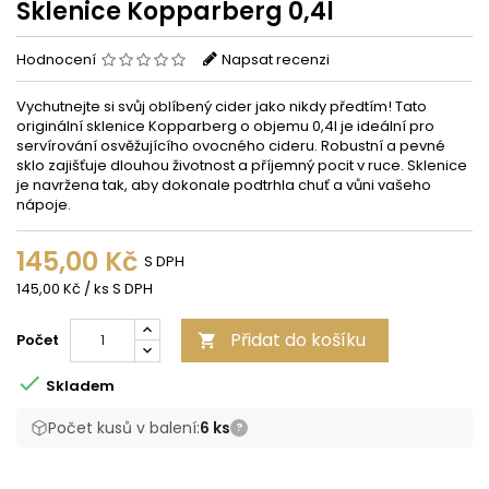
Sklenice Kopparberg 0,4l
Hodnocení
Napsat recenzi
Vychutnejte si svůj oblíbený cider jako nikdy předtím! Tato
originální sklenice Kopparberg o objemu 0,4l je ideální pro
servírování osvěžujícího ovocného cideru. Robustní a pevné
sklo zajišťuje dlouhou životnost a příjemný pocit v ruce. Sklenice
je navržena tak, aby dokonale podtrhla chuť a vůni vašeho
nápoje.
145,00 Kč
S DPH
145,00 Kč / ks S DPH
Přidat do košíku
Počet


Skladem
Počet kusů v balení:
6 ks
?