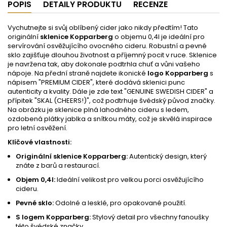
POPIS
DETAILY PRODUKTU
RECENZE
Vychutnejte si svůj oblíbený cider jako nikdy předtím! Tato
originální
sklenice Kopparberg
o objemu 0,4l je ideální pro
servírování osvěžujícího ovocného cideru. Robustní a pevné
sklo zajišťuje dlouhou životnost a příjemný pocit v ruce. Sklenice
je navržena tak, aby dokonale podtrhla chuť a vůni vašeho
nápoje. Na přední straně najdete ikonické
logo Kopparberg
s
nápisem "PREMIUM CIDER", které dodává sklenici punc
autenticity a kvality. Dále je zde text "GENUINE SWEDISH CIDER" a
přípitek "SKAL (CHEERS!)", což podtrhuje švédský původ značky.
Na obrázku je sklenice plná lahodného cideru s ledem,
ozdobená plátky jablka a snítkou máty, což je skvělá inspirace
pro letní osvěžení.
Klíčové vlastnosti:
Originální sklenice Kopparberg:
Autentický design, který
znáte z barů a restaurací.
Objem 0,4l:
Ideální velikost pro velkou porci osvěžujícího
cideru.
Pevné sklo:
Odolné a lesklé, pro opakované použití.
S logem Kopparberg:
Stylový detail pro všechny fanoušky
této švédské značky.