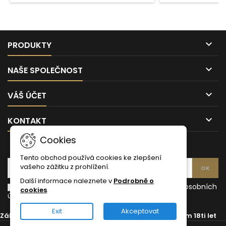
stopce
sto
–
Prima
0,33l

PRODUKTY

NAŠE SPOLEČNOST

VÁŠ ÚČET

KONTAKT
Cookies
ODBĚR NOVINEK
Tento obchod používá cookies ke zlepšení
vašeho zážitku z prohlížení.
Další informace naleznete v
Podrobně o
Souhlasím s podmínkami a zásadami ochrany osobních
cookies
.
údajů
Exit
Akceptovat
Zákaz prodeje alkoholických nápojů osobám mladším 18ti let