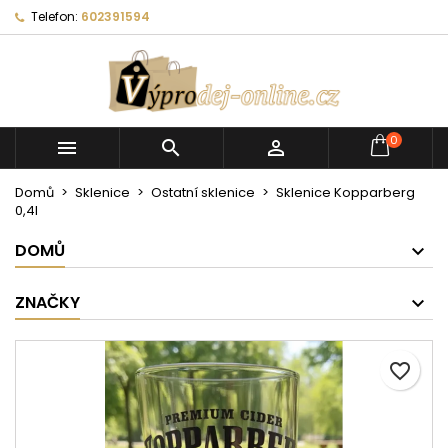
Telefon:
602391594
0



Domů
Sklenice
Ostatní sklenice
Sklenice Kopparberg
0,4l
DOMŮ
ZNAČKY
favorite_border