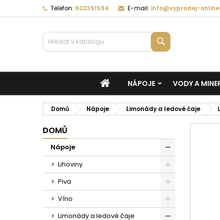
Telefon:
602391594
E-mail:
info@vyprodej-online
Vyhledávání
DOMŮ
NÁPOJE
VODY A MINE
Domů
Nápoje
Limonády a ledové čaje
DOMŮ
Nápoje
Lihoviny
Piva
Víno
Limonády a ledové čaje