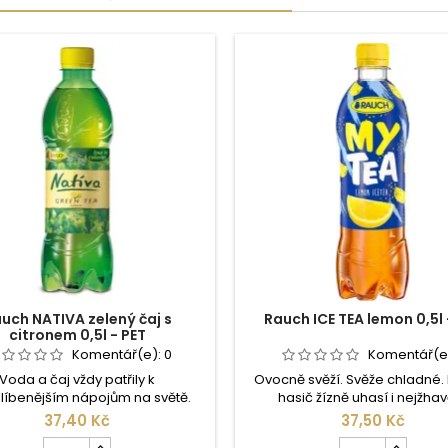
uch NATIVA zelený čaj s
Rauch ICE TEA lemon 0,5l 
citronem 0,5l - PET
Komentář(e):
0
Komentář(e
Voda a čaj vždy patřily k
Ovocně svěží. Svěže chladné.
líbenějším nápojům na světě.
hasič žízně uhasí i nejžhav
ATIVA tyto staré zvyklosti v pití
problémy. Rauch ICE TEA je p
37,40 Kč
37,50 Kč
bjevil. A tím oživil novou kulturu
variantou tradičního softdri
Počet
Počet