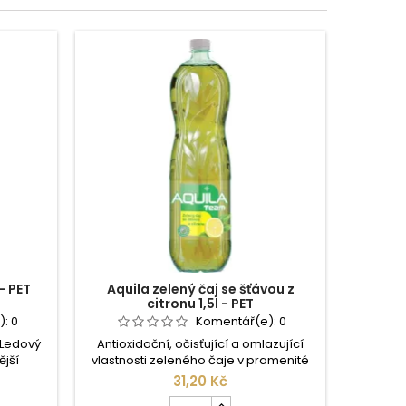
- PET
Aquila zelený čaj se šťávou z
Rauch I
citronu 1,5l - PET
):
0
Komentář(e):
0
 Ledový
Antioxidační, očisťující a omlazující
Ovocně 
ější
vlastnosti zeleného čaje v pramenité
hasi
řírodní
vodě Aquila. Čajové lístky nejvyšší
problém
31,20 Kč
nku a
kvality, přírodní aroma a účinky
varia
Počet