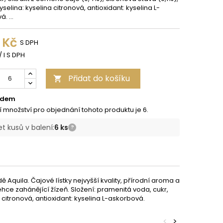
selina: kyselina citronová, antioxidant: kyselina L-
. ...
 Kč
S DPH
/ l S DPH
Přidat do košíku

adem
í množství pro objednání tohoto produktu je 6.
t kusů v balení:
6 ks
?
 Aquila. Čajové lístky nejvyšší kvality, přírodní aroma a
hce zahánějící žízeň. Složení: pramenitá voda, cukr,
 citronová, antioxidant: kyselina L-askorbová.
<
>