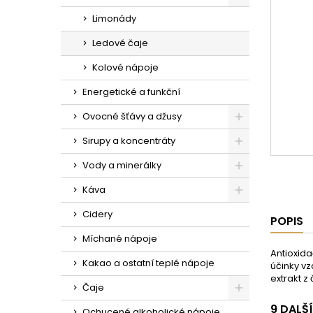
Limonády
Ledové čaje
Kolové nápoje
Energetické a funkční
Ovocné šťávy a džusy
Sirupy a koncentráty
Vody a minerálky
Káva
Cidery
POPIS
Míchané nápoje
Antioxida
Kakao a ostatní teplé nápoje
účinky vz
extrakt z
Čaje
9 DALŠ
Ochucené alkoholické nápoje