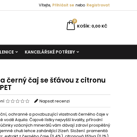
Vítejte,
Přihlásit se
nebo
Registrovat
0
KOŠÍK
0,00 KČ
LENICE
KANCELÁŘSKÉ POTŘEBY
a černý čaj se šťávou z citronu
 PET
ení
Napsat recenzi
ční, ochranné a povzbuzující vlastnosti černého čaje v
 vodě Aquila. Čajové lístky nejvyšší kvality, přírodní
účinky vzácných minerálů vám dávají zdraví prospěšný
jemné chuti lehce zahánějící žízeň. Složení: pramenitá
r, extrakt z černého čaje (0,4%), citronová šťáva (0,1%),