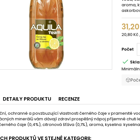
aroma, ky
askorbová
31,20
20,80 Kč 
Počet

Skl
Minimáln
Poče
DETAILY PRODUKTU
RECENZE
ční, ochranné a povzbuzující vlastnosti černého čaje v pramenité vodě
ácných minerálů vám dávají zdraví prospěšný nápoj příjemné chuti le
 černého čaje (0,4%), citronová šťáva (0,1%), aroma, kyselina: kyselina
ÍCH PRODUKTŮ VE STEJNÉ KATEGORII: