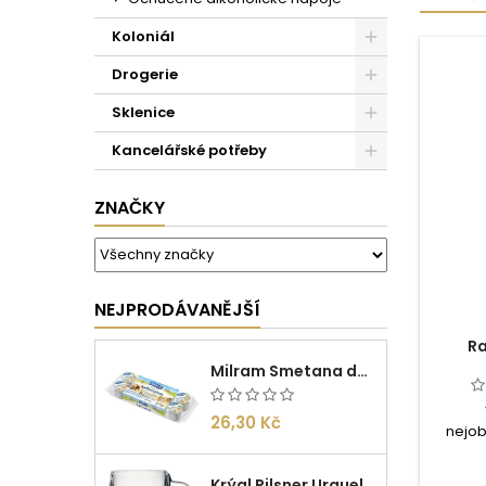
Koloniál
Drogerie
Sklenice
Kancelářské potřeby
ZNAČKY
NEJPRODÁVANĚJŠÍ
Ra
Milram Smetana do kávy Irish Cream 14g/10ks
26,30 Kč
nejob
Rauch N
znovu o
Krýgl Pilsner Urquell 0,5l